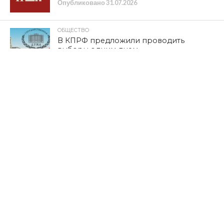
Опубликовано
31.07.2026
ОБЩЕСТВО
В КПРФ предложили проводить
выборы одним днем
Опубликовано
31.07.2026
КУЛЬТУРА
XIV международный фестиваль
исторической реконструкции и
славянской культуры «Гнёздово-2026»
приглашает
Опубликовано
31.07.2026
ОБЩЕСТВО
ПРАЗДНИК ДУШИ И УРОЖАЯ. Степан
Емельянов о Дне огурца в Демидове
Опубликовано
30.07.2026
ПОЛИТИКА
К ГРАЖДАНАМ СТРАНЫ! Обращение