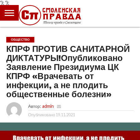
');
');
ГЛАВНАЯ
НОВОСТИ
ПРОИСШЕСТВИЯ
ПОЛИТИКА
КУЛЬТУРА
ЭКОНОМИКА
ОБЩЕСТВО
БЛОГИ
ОБЩЕСТВО
КПРФ ПРОТИВ САНИТАРНОЙ
ДИКТАТУРЫ!Опубликовано
Заявление Президиума ЦК
КПРФ «Врачевать от
инфекции, а не плодить
общественные болезни»
Автор:
admin
Опубликовано
19.11.2021