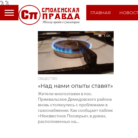
');
');
ГЛАВНАЯ
НОВОС
1.4K
ОБЩЕСТВО
«Над нами опыты ставят»
Жители многоэтажек в пос.
Пржевальское Демидовского района
вновь столкнулись с проблемами в
газоснабжении. Как сообщает паблик
«Неизвестное Поозерье», в домах,
расположенных на...