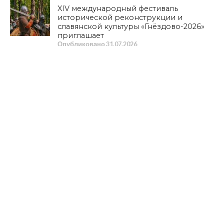
XIV международный фестиваль
исторической реконструкции и
славянской культуры «Гнёздово-2026»
приглашает
Опубликовано
31.07.2026
ОБЩЕСТВО
ПРАЗДНИК ДУШИ И УРОЖАЯ. Степан
Емельянов о Дне огурца в Демидове
Опубликовано
30.07.2026
ПОЛИТИКА
К ГРАЖДАНАМ СТРАНЫ! Обращение
Председателя ЦК КПРФ
Опубликовано
30.07.2026
КУЛЬТУРА
Из «Шуфлядки писателя»
Опубликовано
29.07.2026