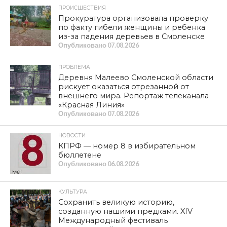
ПРОИСШЕСТВИЯ
Прокуратура организовала проверку
по факту гибели женщины и ребенка
из-за падения деревьев в Смоленске
Опубликовано
07.08.2026
ПРОБЛЕМА
Деревня Малеево Смоленской области
рискует оказаться отрезанной от
внешнего мира. Репортаж телеканала
«Красная Линия»
Опубликовано
07.08.2026
НОВОСТИ
КПРФ — номер 8 в избирательном
бюллетене
Опубликовано
06.08.2026
КУЛЬТУРА
Сохранить великую историю,
созданную нашими предками. XIV
Международный фестиваль