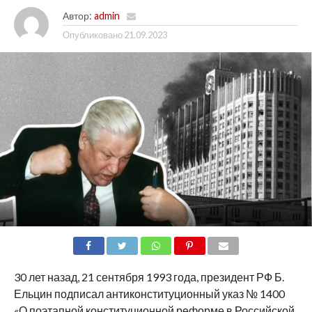
Автор:
admin
Опубликовано
21.09.2023
SHARE
TWEET
SHARE
SHARE
EMAIL
30 лет назад, 21 сентября 1993 года, президент РФ Б.
Ельцин подписал антиконституционный указ № 1400
«О поэтапной конституционной реформе в Российской