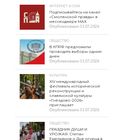
ИНТЕРНЕТ И СМИ
Подписывайтесь на канал
«Смоленской правды» в
мессенджере МАХ
Опубликовано
31.07.2026
ОБЩЕСТВО
В КПРФ предложили
проводить выборы одним
днем
Опубликовано
31.07.2026
КУЛЬТУРА
XIV международный
фестиваль исторической
реконструкции и
славянской культуры
«Гнёздово-2026»
приглашает
Опубликовано
31.07.2026
ОБЩЕСТВО
ПРАЗДНИК ДУШИ И
УРОЖАЯ. Степан
Емельянов о Дне огурца в