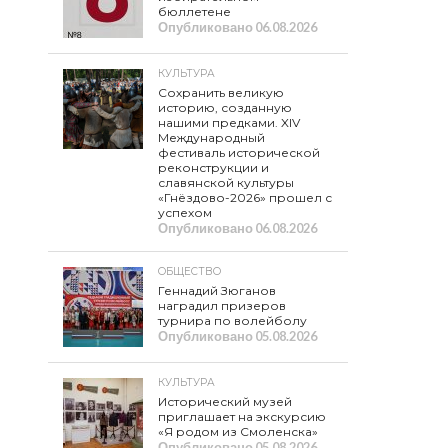
бюллетене
Опубликовано
06.08.2026
КУЛЬТУРА
Сохранить великую
историю, созданную
нашими предками. XIV
Международный
фестиваль исторической
реконструкции и
славянской культуры
«Гнёздово-2026» прошел с
успехом
Опубликовано
06.08.2026
ОБЩЕСТВО
Геннадий Зюганов
наградил призеров
турнира по волейболу
Опубликовано
05.08.2026
КУЛЬТУРА
Исторический музей
приглашает на экскурсию
«Я родом из Смоленска»
Опубликовано
05.08.2026