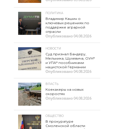
ПОЛИТИКА
Владимир Кашин о
ключевых решениях по
поддержке аграрной
отрасли
Опубликовано
04.08.2026
НОВОСТИ
Суд признал Бандеру,
Мельника, Шухевича, ОУН*
и УПА* пособниками
нацистской Германии
Опубликовано
04.08.2026
ВЛАСТЬ
Коекакеры на новых
скоростях
Опубликовано
04.08.2026
ОБЩЕСТВО
В прокуратуре
Смоленской области