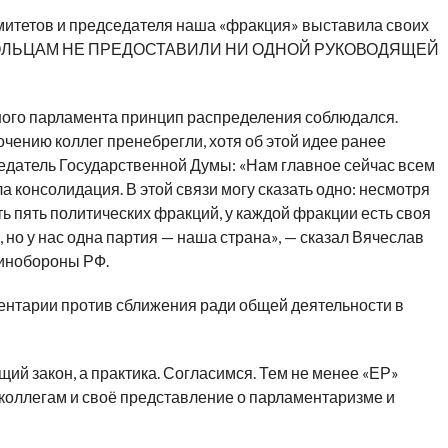
митетов и председателя наша «фракция» выставила своих
МСОМОЛЬЦАМ НЕ ПРЕДОСТАВИЛИ НИ ОДНОЙ РУКОВОДЯЩЕЙ
ного парламента принцип распределения соблюдался.
чению коллег пренебрегли, хотя об этой идее ранее
седатель Государственной Думы: «Нам главное сейчас всем
 консолидация. В этой связи могу сказать одно: несмотря
сть пять политических фракций, у каждой фракции есть своя
 но у нас одна партия — наша страна», — сказал Вячеслав
Минобороны РФ.
нтарии против сближения ради общей деятельности в
ий закон, а практика. Согласимся. Тем не менее «ЕР»
 коллегам и своё представление о парламентаризме и