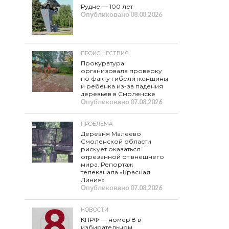
Рудне — 100 лет
Опубликовано
08.08.2026
ПРОИСШЕСТВИЯ
Прокуратура
организовала проверку
по факту гибели женщины
и ребенка из-за падения
деревьев в Смоленске
Опубликовано
07.08.2026
ПРОБЛЕМА
Деревня Малеево
Смоленской области
рискует оказаться
отрезанной от внешнего
мира. Репортаж
телеканала «Красная
Линия»
Опубликовано
07.08.2026
НОВОСТИ
КПРФ — номер 8 в
избирательном