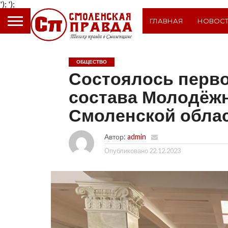
');
');
ГЛАВНАЯ
НОВОС
ОБЩЕСТВО
Состоялось перво
состава Молодёж
Смоленской обла
Автор:
admin
Опубликовано
22.12.2023