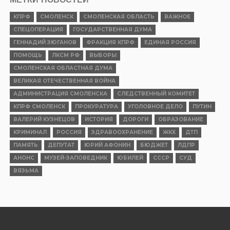
КПРФ
СМОЛЕНСК
СМОЛЕНСКАЯ ОБЛАСТЬ
ВАЖНОЕ
СПЕЦОПЕРАЦИЯ
ГОСУДАРСТВЕННАЯ ДУМА
ГЕННАДИЙ ЗЮГАНОВ
ФРАКЦИЯ КПРФ
ЕДИНАЯ РОССИЯ
ПОМОЩЬ
ЛКСМ РФ
ВЫБОРЫ
СМОЛЕНСКАЯ ОБЛАСТНАЯ ДУМА
ВЕЛИКАЯ ОТЕЧЕСТВЕННАЯ ВОЙНА
АДМИНИСТРАЦИЯ СМОЛЕНСКА
СЛЕДСТВЕННЫЙ КОМИТЕТ
КПРФ СМОЛЕНСК
ПРОКУРАТУРА
УГОЛОВНОЕ ДЕЛО
ПУТИН
ВАЛЕРИЙ КУЗНЕЦОВ
ИСТОРИЯ
ДОРОГИ
ОБРАЗОВАНИЕ
КРИМИНАЛ
РОССИЯ
ЗДРАВООХРАНЕНИЕ
ЖКХ
ДТП
ПАМЯТЬ
ДЕПУТАТ
ЮРИЙ АФОНИН
БЮДЖЕТ
ЛДПР
АНОНС
МУЗЕЙ-ЗАПОВЕДНИК
ЮБИЛЕЙ
СССР
СУД
ВЯЗЬМА