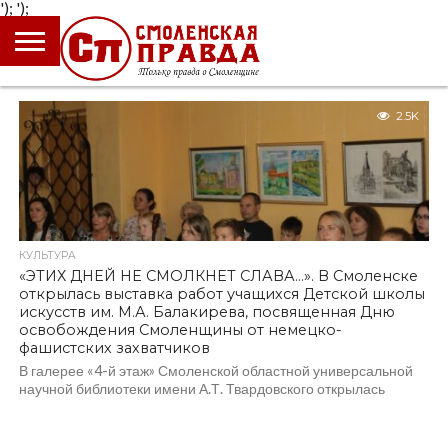
');
');
ГЛАВНАЯ
НОВОСТИ
ПРОИСШЕСТВИЯ
ПОЛИТИКА
КУЛЬТУРА
ЭКОНОМИКА
ОБЩЕСТВО
БЛОГИ
2.5K
КУЛЬТУРА
«ЭТИХ ДНЕЙ НЕ СМОЛКНЕТ СЛАВА…». В Смоленске
открылась выставка работ учащихся Детской школы
искусств им. М.А. Балакирева, посвященная Дню
освобождения Смоленщины от немецко-
фашистских захватчиков
В галерее «4-й этаж» Смоленской областной универсальной
научной библиотеки имени А.Т. Твардовского открылась
выставка работ учащихся Детской школы искусств им.
Балакирева «Этих...