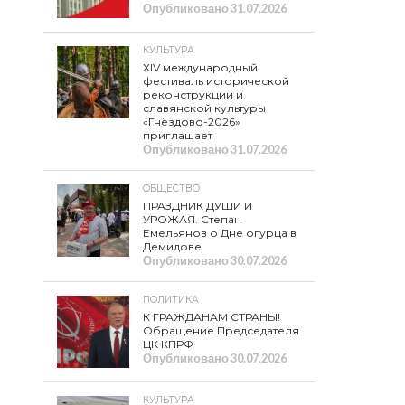
Опубликовано
31.07.2026
КУЛЬТУРА
XIV международный
фестиваль исторической
реконструкции и
славянской культуры
«Гнёздово-2026»
приглашает
Опубликовано
31.07.2026
ОБЩЕСТВО
ПРАЗДНИК ДУШИ И
УРОЖАЯ. Степан
Емельянов о Дне огурца в
Демидове
Опубликовано
30.07.2026
ПОЛИТИКА
К ГРАЖДАНАМ СТРАНЫ!
Обращение Председателя
ЦК КПРФ
Опубликовано
30.07.2026
КУЛЬТУРА