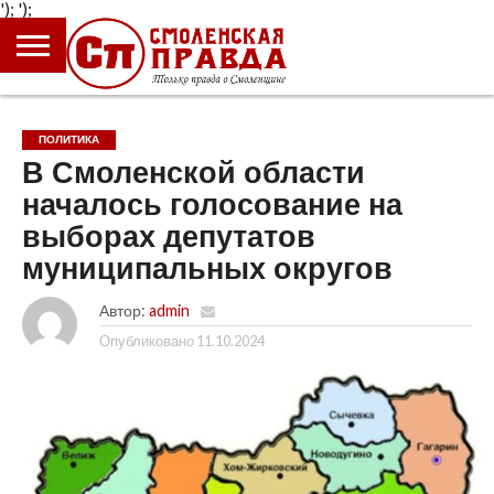
');
');
ГЛАВНАЯ
НОВОСТИ
ПРОИСШЕСТВИЯ
ПОЛИТИКА
КУЛЬТУРА
ЭКОНОМИКА
ОБЩЕСТВО
БЛОГИ
ПОЛИТИКА
В Смоленской области
началось голосование на
выборах депутатов
муниципальных округов
Автор:
admin
Опубликовано
11.10.2024