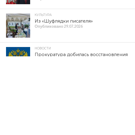
КУЛЬТУРА
Из «Шуфлядки писателя»
Опубликовано
29.07.2026
НОВОСТИ
Прокуратура добилась восстановления
прав граждан на качественное
водоснабжение
Опубликовано
29.07.2026
ОБЩЕСТВО
Телеканал «Красная Линия»: в
Краснинском муниципальном округе
мать участника СВО не может добиться
ремонта жилья
Опубликовано
28.07.2026
ПОЛИТИКА
ОБРАЩЕНИЕ Г.А. ЗЮГАНОВА,