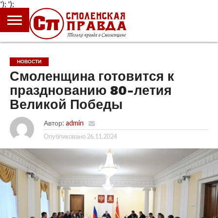
');
');
ГЛАВНАЯ
НОВОСТИ
ПРОИСШЕСТВИЯ
ПОЛИТИКА
КУЛЬТУРА
ЭКОНОМИКА
ОБЩЕСТВО
БЛОГИ
НОВОСТИ
Смоленщина готовится к
празднованию 80-летия
Великой Победы
Автор:
admin
Опубликовано
26.11.2024