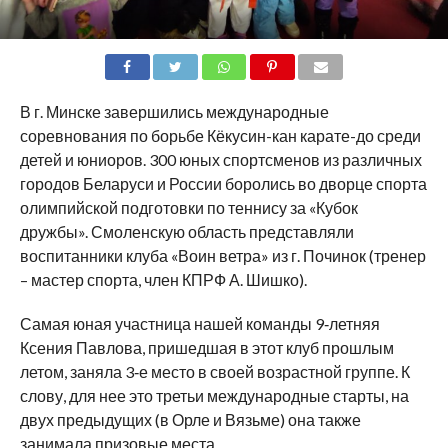
SHARE
TWEET
SHARE
SHARE
EMAIL
В г. Минске завершились международные
соревнования по борьбе Кёкусин-кан карате-до среди
детей и юниоров. 300 юных спортсменов из различных
городов Беларуси и России боролись во дворце спорта
олимпийской подготовки по теннису за «Кубок
дружбы». Смоленскую область представляли
воспитанники клуба «Воин ветра» из г. Починок (тренер
– мастер спорта, член КПРФ А. Шишко).
Самая юная участница нашей команды 9‑летняя
Ксения Павлова, пришедшая в этот клуб прошлым
летом, заняла 3‑е место в своей возрастной группе. К
слову, для нее это третьи международные старты, на
двух предыдущих (в Орле и Вязьме) она также
занимала призовые места.