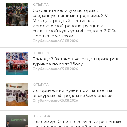
КУЛЬТУРА
Сохранить великую историю,
созданную нашими предками. XIV
Международный фестиваль
исторической реконструкции и
славянской культуры «Гнёздово-2026»
прошел с успехом
Опубликовано
06.08.2026
ОБЩЕСТВО
Геннадий Зюганов наградил призеров
турнира по волейболу
Опубликовано
05.08.2026
КУЛЬТУРА
Исторический музей приглашает на
экскурсию «Я родом из Смоленска»
Опубликовано
05.08.2026
ПОЛИТИКА
Владимир Кашин о ключевых решениях
по поддержке аграрной отрасли