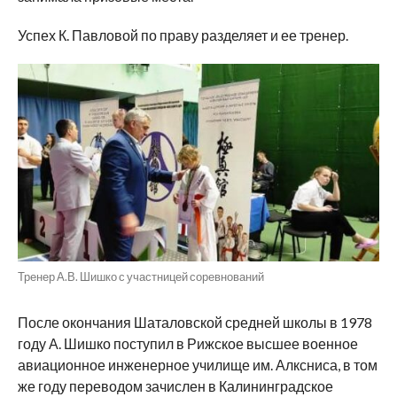
Успех К. Павловой по праву разделяет и ее тренер.
Тренер А.В. Шишко с участницей соревнований
После окончания Шаталовской средней школы в 1978
году А. Шишко поступил в Рижское высшее военное
авиационное инженерное училище им. Алксниса, в том
же году переводом зачислен в Калининградское