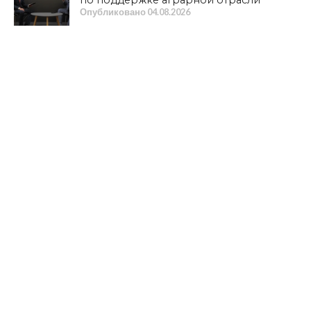
Опубликовано
04.08.2026
НОВОСТИ
Суд признал Бандеру, Мельника,
Шухевича, ОУН* и УПА* пособниками
нацистской Германии
Опубликовано
04.08.2026
ВЛАСТЬ
Коекакеры на новых скоростях
Опубликовано
04.08.2026
ОБЩЕСТВО
В прокуратуре Смоленской области
подведены итоги работы за первое
полугодие 2026 года
Опубликовано
03.08.2026
ОБЩЕСТВО
Навечно в памяти народной