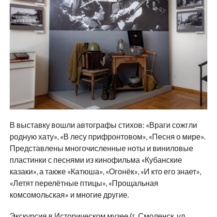
В выставку вошли автографы стихов: «Враги сожгли
родную хату», «В лесу прифронтовом», «Песня о мире».
Представлены многочисленные ноты и виниловые
пластинки с песнями из кинофильма «Кубанские
казаки», а также «Катюша», «Огонёк», «И кто его знает»,
«Летят перелётные птицы», «Прощальная
комсомольская» и многие другие.
Экскурсия в Историческом музее (г. Смоленск, ул.