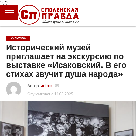
');
');
ГЛАВНАЯ
НОВОСТИ
ПРОИСШЕСТВИЯ
ПОЛИТИКА
КУЛЬТУРА
ЭКОНОМИКА
ОБЩЕСТВО
БЛОГИ
КУЛЬТУРА
Исторический музей
приглашает на экскурсию по
выставке «Исаковский. В его
стихах звучит душа народа»
Автор:
admin
Опубликовано
14.03.2025