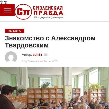
');
');
ГЛАВНАЯ
НОВОСТИ
ПРОИСШЕСТВИЯ
ПОЛИТИКА
КУЛЬТУРА
ЭКОНОМИКА
ОБЩЕСТВО
БЛОГИ
КУЛЬТУРА
Знакомство с Александром
Твардовским
Автор:
admin
Опубликовано
16.06.2025