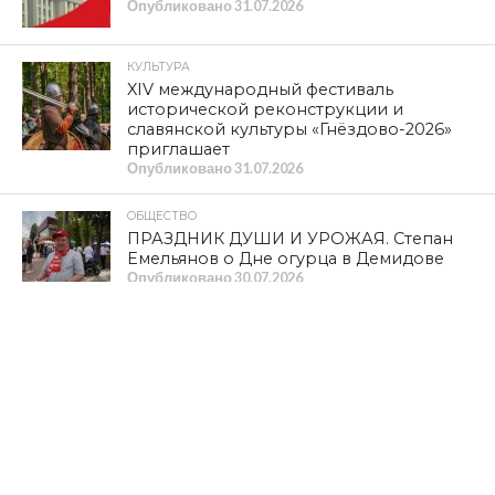
Опубликовано
31.07.2026
КУЛЬТУРА
XIV международный фестиваль
исторической реконструкции и
славянской культуры «Гнёздово-2026»
приглашает
Опубликовано
31.07.2026
ОБЩЕСТВО
ПРАЗДНИК ДУШИ И УРОЖАЯ. Степан
Емельянов о Дне огурца в Демидове
Опубликовано
30.07.2026
ПОЛИТИКА
К ГРАЖДАНАМ СТРАНЫ! Обращение
Председателя ЦК КПРФ
Опубликовано
30.07.2026
КУЛЬТУРА
Из «Шуфлядки писателя»