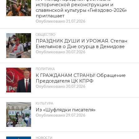
ПОПУЛЯРНЫЕ НОВОСТИ
КУЛЬТУРА
XIV международный фестиваль
исторической реконструкции и
славянской культуры
«Гнёздово-2026» приглашает
ОБЩЕСТВО
Телеканал «Красная Линия»: в
Краснинском муниципальном округе
мать участника СВО не может
добиться ремонта жилья
ОБЩЕСТВО
ПРАЗДНИК ДУШИ И УРОЖАЯ.
Степан Емельянов о Дне огурца в
Демидове
КУЛЬТУРА
В Центре Тенишевых состоялось
торжественное открытие выставки
«Смоленские ворота: