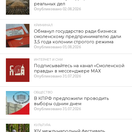
СМОТРИТЕ ТАКЖЕ
Геннадий Зюганов наградил
призеров турнира по волейболу
К ГРАЖДАНАМ СТРАНЫ! Обращение
Председателя ЦК КПРФ
ОБРАЩЕНИЕ Г.А. ЗЮГАНОВА,
ПРЕДСЕДАТЕЛЯ ЦК КПРФ,
РУКОВОДИТЕЛЯ ФРАКЦИИ КПРФ В
ГОСУДАРСТВЕННОЙ ДУМЕ
Дождемся ли мы прежних, советских, урожаев?
В Смоленске трамвай и автобус не поделили дорогу