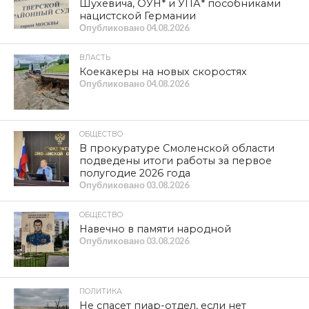
самые лихие годы «реформ» мы защищали
российское образование. Сегодня мы предлагаем
обществу программу «Образование для всех» и
полны решимости провести её в жизнь!
Дорогие друзья, в День знаний я желаю вам добра и
благополучия, успехов и побед во всех созидательных
начинаниях!
С праздником вас! В добрый путь!
Геннадий ЗЮГАНОВ,
Председатель ЦК КПРФ
МЕТКИ
1 СЕНТЯБРЯ
,
ГЕННАДИЙ ЗЮГАНОВ
,
ДЕНЬ ЗНАНИЙ
,
ПЕДАГОГИ
,
ПОБЕДА
,
ПОЗДРАВЛЕНИЕ
,
ШКОЛА
SHARE
TWEET
SHARE
SHARE
EMAIL