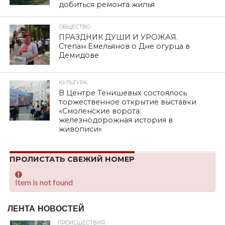
SHARE
TWEET
SHARE
SHARE
EMAIL
Вот и наступило 1 сентября — особый день,
праздничный и ответственный. Под переливы
школьного звонка миллионы учащихся отправляются
в классы и аудитории, чтобы начать учебный год,
полный открытий и возможностей.
Этот день — новый важный старт на жизненном пути.
Это время рождения смелых мыслей, важных