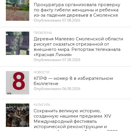
решений и дружеских связей. От того, как будет
пройден этот этап, зависит многое и в вашей
биографии, и в будущем Родины. Именно это
определит свершения нашей страны в науке,
культуре, экономическом развитии.
Каждый из нас, кто провожает детей в школы и вузы,
очень надеется на мирную и счастливую жизнь. Ради
этой великой возможности сражаются сегодня
выпускники школ необъятной России. Превозмогая
тяготы и лишения, они стоят насмерть на полях
специальной военной операции. Их героизм
сберегает нашу веру в достойное будущее Родины.
Как и в годы Великой Отечественной войны, грядущая
Победа станет заслугой Учителя и отечественной
Школы. Школы, которая опирается на наследие
великих педагогов: Константина Ушинского, Антона
Макаренко, Надежды Крупской, Василия