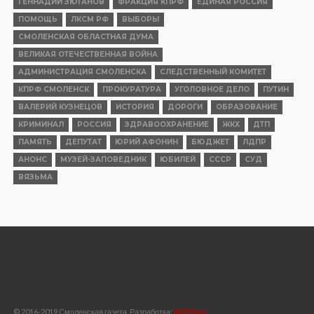
экскурсию «Я родом из Смоленска»
Опубликовано
05.08.2026
ПОЛИТИКА
Владимир Кашин о ключевых решениях
по поддержке аграрной отрасли
Опубликовано
04.08.2026
НОВОСТИ
Суд признал Бандеру, Мельника,
Шухевича, ОУН* и УПА* пособниками
нацистской Германии
Опубликовано
04.08.2026
ВЛАСТЬ
Коекакеры на новых скоростях
Опубликовано
04.08.2026
ОБЩЕСТВО
В прокуратуре Смоленской области