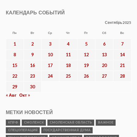
НОВОСТИ
КПРФ — номер 8 в избирательном
бюллетене
Опубликовано
06.08.2026
КУЛЬТУРА
Сохранить великую историю,
созданную нашими предками. XIV
Международный фестиваль
исторической реконструкции и
славянской культуры «Гнёздово-2026»
прошел с успехом
Опубликовано
06.08.2026
ОБЩЕСТВО
Геннадий Зюганов наградил призеров
турнира по волейболу
Опубликовано
05.08.2026
КУЛЬТУРА
Исторический музей приглашает на