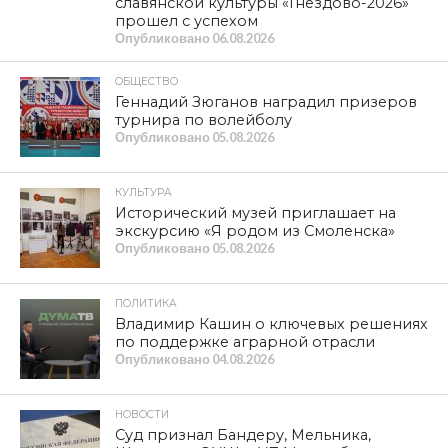
Сухомлинского, Льва Выготского. У истоков её
формирования стояли просветители Кирилл и
Мефодий, князь Владимир, Михаил Ломоносов и
Александр Пушкин. За такую Школу ратовали наши
великие соотечественники: Виссарион Белинский,
Николай Чернышевский, Александр Герцен, Николай
Огарёв, Иван Яковлев и другие поборники народного
просвещения.
Именно такая Школа воспитала тех, кто возродил и
поднял нашу страну из руин, создавая Советскую
власть. Это её воспитанники победили фашизм,
покорили космос, создали мощную промышленность и
великую науку. Именно эта Школа превратила
миллионы некогда бедных и бесправных людей в
творцов грандиозных дел.
КПРФ твёрдо стоит на страже интересов педагогов и
учёных, студентов и школьников, их родителей. В