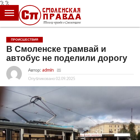
');
');
ГЛАВНАЯ
НОВОСТИ
ПРОИСШЕСТВИЯ
ПОЛИТИКА
КУЛЬТУРА
ЭКОНОМИКА
ОБЩЕСТВО
БЛОГИ
ПРОИСШЕСТВИЯ
В Смоленске трамвай и
автобус не поделили дорогу
Автор:
admin
Опубликовано
02.09.2025