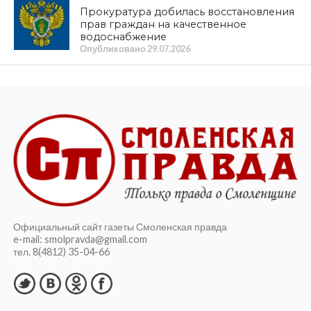
железнодорожная история в
живописи»
ПРОЛИСТАТЬ СВЕЖИЙ НОМЕР
Item is not found
ЛЕНТА НОВОСТЕЙ
ПРОИСШЕСТВИЯ
Прокуратура организовала проверку
по факту гибели женщины и ребенка
из-за падения деревьев в Смоленске
Опубликовано
07.08.2026
ПРОБЛЕМА
Деревня Малеево Смоленской области
рискует оказаться отрезанной от
внешнего мира. Репортаж телеканала
«Красная Линия»
Опубликовано
07.08.2026