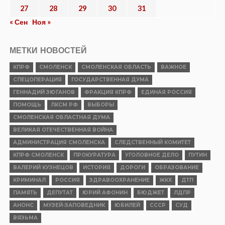
27
28
29
30
31
« Сен
Ноя »
МЕТКИ НОВОСТЕЙ
КПРФ
СМОЛЕНСК
СМОЛЕНСКАЯ ОБЛАСТЬ
ВАЖНОЕ
СПЕЦОПЕРАЦИЯ
ГОСУДАРСТВЕННАЯ ДУМА
ГЕННАДИЙ ЗЮГАНОВ
ФРАКЦИЯ КПРФ
ЕДИНАЯ РОССИЯ
ПОМОЩЬ
ЛКСМ РФ
ВЫБОРЫ
СМОЛЕНСКАЯ ОБЛАСТНАЯ ДУМА
ВЕЛИКАЯ ОТЕЧЕСТВЕННАЯ ВОЙНА
АДМИНИСТРАЦИЯ СМОЛЕНСКА
СЛЕДСТВЕННЫЙ КОМИТЕТ
КПРФ СМОЛЕНСК
ПРОКУРАТУРА
УГОЛОВНОЕ ДЕЛО
ПУТИН
ВАЛЕРИЙ КУЗНЕЦОВ
ИСТОРИЯ
ДОРОГИ
ОБРАЗОВАНИЕ
КРИМИНАЛ
РОССИЯ
ЗДРАВООХРАНЕНИЕ
ЖКХ
ДТП
ПАМЯТЬ
ДЕПУТАТ
ЮРИЙ АФОНИН
БЮДЖЕТ
ЛДПР
АНОНС
МУЗЕЙ-ЗАПОВЕДНИК
ЮБИЛЕЙ
СССР
СУД
ВЯЗЬМА