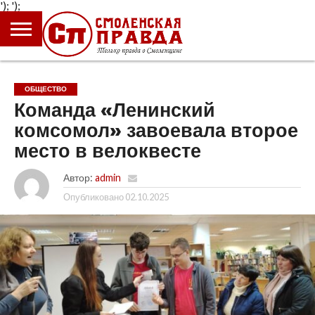
');
');
ГЛАВНАЯ
НОВОСТИ
ПРОИСШЕСТВИЯ
ПОЛИТИКА
КУЛЬТУРА
ЭКОНОМИКА
ОБЩЕСТВО
БЛОГИ
ОБЩЕСТВО
Команда «Ленинский
комсомол» завоевала второе
место в велоквесте
Автор:
admin
Опубликовано
02.10.2025