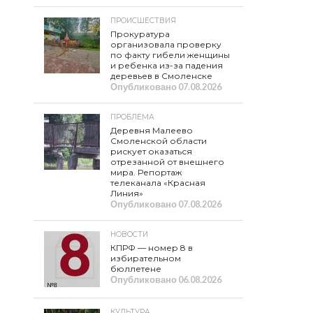
ПРОИСШЕСТВИЯ
Прокуратура
организовала проверку
по факту гибели женщины
и ребенка из-за падения
деревьев в Смоленске
Опубликовано
07.08.2026
ПРОБЛЕМА
Деревня Малеево
Смоленской области
рискует оказаться
отрезанной от внешнего
мира. Репортаж
телеканала «Красная
Линия»
Опубликовано
07.08.2026
НОВОСТИ
КПРФ — номер 8 в
избирательном
бюллетене
Опубликовано
06.08.2026
КУЛЬТУРА