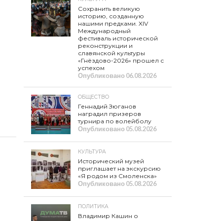
Сохранить великую
историю, созданную
нашими предками. XIV
Международный
фестиваль исторической
реконструкции и
славянской культуры
«Гнёздово-2026» прошел с
успехом
Опубликовано
06.08.2026
ОБЩЕСТВО
Геннадий Зюганов
наградил призеров
турнира по волейболу
Опубликовано
05.08.2026
КУЛЬТУРА
Исторический музей
приглашает на экскурсию
«Я родом из Смоленска»
Опубликовано
05.08.2026
ПОЛИТИКА
Владимир Кашин о