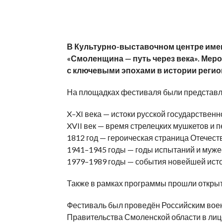
В Культурно-выставочном центре име
«Смоленщина — путь через века». Мер
с ключевыми эпохами в истории регио
На площадках фестиваля были представл
X–XI века — истоки русской государственн
XVII век — время стрелецких мушкетов и 
1812 год — героическая страница Отечест
1941–1945 годы — годы испытаний и муже
1979–1989 годы — события новейшей исто
Также в рамках программы прошли открыт
Фестиваль был проведён Российским вое
Правительства Смоленской области в лиц