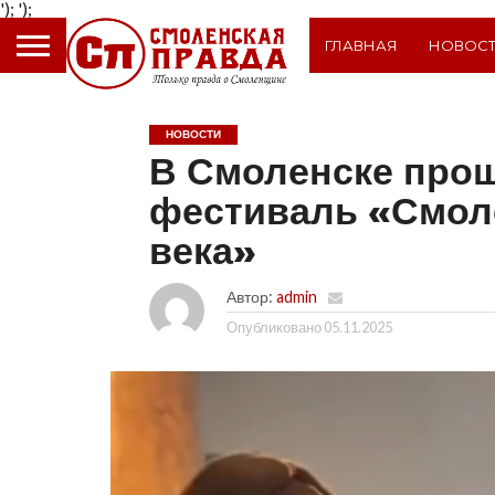
');
');
ГЛАВНАЯ
НОВОС
НОВОСТИ
В Смоленске про
фестиваль «Смол
века»
Автор:
admin
Опубликовано
05.11.2025