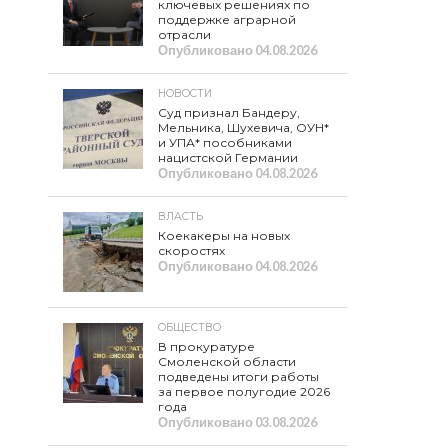
ключевых решениях по
поддержке аграрной
отрасли
Опубликовано
04.08.2026
НОВОСТИ
Суд признал Бандеру,
Мельника, Шухевича, ОУН*
и УПА* пособниками
нацистской Германии
Опубликовано
04.08.2026
ВЛАСТЬ
Коекакеры на новых
скоростях
Опубликовано
04.08.2026
ОБЩЕСТВО
В прокуратуре
Смоленской области
подведены итоги работы
за первое полугодие 2026
года
Опубликовано
03.08.2026