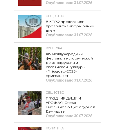
Опубликовано
31.07.2026
ОБЩЕСТВО
В КПРФ предложили
проводить выборы одним
днем
Опубликовано
31.07.2026
КУЛЬТУРА
XIV международный
фестиваль исторической
реконструкции и
славянской культуры
«Гнёздово-2026»
приглашает
Опубликовано
31.07.2026
ОБЩЕСТВО
ПРАЗДНИК ДУШИ И
УРОЖАЯ. Степан
Емельянов о Дне огурца в
Демидове
Опубликовано
30.07.2026
ПОЛИТИКА