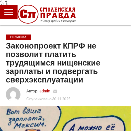
');
');
ГЛАВНАЯ
НОВОСТИ
ПРОИСШЕСТВИЯ
ПОЛИТИКА
КУЛЬТУРА
ЭКОНОМИКА
ОБЩЕСТВО
БЛОГИ
ПОЛИТИКА
Законопроект КПРФ не
позволит платить
трудящимся нищенские
зарплаты и подвергать
сверхэксплуатации
Автор:
admin
Опубликовано
30.11.2025