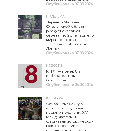
Опубликовано
07.08.2026
ПРОБЛЕМА
Деревня Малеево
Смоленской области
рискует оказаться
отрезанной от внешнего
мира. Репортаж
телеканала «Красная
Линия»
Опубликовано
07.08.2026
НОВОСТИ
КПРФ — номер 8 в
избирательном
бюллетене
Опубликовано
06.08.2026
КУЛЬТУРА
Сохранить великую
историю, созданную
нашими предками. XIV
Международный
фестиваль исторической
реконструкции и
славянской культуры