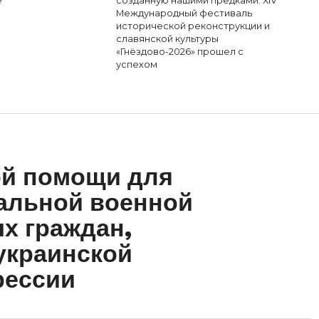
е
созданную нашими предками. XIV
Международный фестиваль
исторической реконструкции и
славянской культуры
«Гнёздово-2026» прошел с
успехом
ой помощи для
альной военной
х граждан,
украинской
рессии