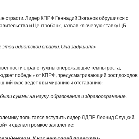
ые страсти. Лидер КПРФ Геннадий Зюганов обрушился с
равительства и Центробанк, назвав ключевую ставку ЦБ
 этой идиотской ставки. Она задушила»
рственности стране нужны опережающие темпы роста,
бюджет победы» от КПРФ, предусматривающий рост доходов
ешний курс ведёт к вымиранию и отставанию:
ыли суммы на науку, образование и здравоохранение,
 полемику попытался вступить лидер ЛДПР Леонид Слуцкий.
ой» и сделал громкое заявление:
резидентом. У нас нет своей повестки».