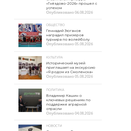
«Гнёздово-2026» прошел с
успехом
Опубликовано
06.08.2026
ОБЩЕСТВО
Геннадий Зюганов
наградил призеров
турнира по волейболу
Опубликовано
05.08.2026
КУЛЬТУРА
Исторический музей
приглашает на экскурсию
«Я родом из Смоленска»
Опубликовано
05.08.2026
ПОЛИТИКА
Владимир Кашин о
ключевых решениях по
поддержке аграрной
отрасли
Опубликовано
04.08.2026
НОВОСТИ