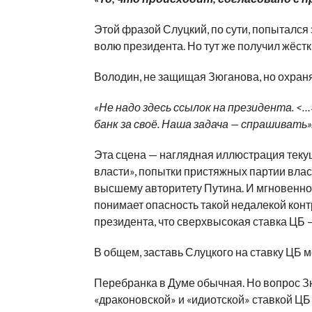
Этой фразой Слуцкий, по сути, попытался 
волю президента. Но тут же получил жёст
Володин, не защищая Зюганова, но охран
«Не надо здесь ссылок на президента. <
банк за своё. Наша задача — спрашивать»
Эта сцена — наглядная иллюстрация теку
власти», попытки пристяжных партии влас
высшему авторитету Путина. И мгновенно
понимает опасность такой недалекой конт
президента, что сверхвысокая ставка ЦБ —
В общем, заставь Слуцкого на ставку ЦБ м
Перебранка в Думе обычная. Но вопрос Зю
«драконовской» и «идиотской» ставкой ЦБ