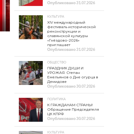
Опубликовано
31.07.2026
КУЛЬТУРА
XIV международный
фестиваль исторической
реконструкции и
славянской культуры
«Гнёздово-2026»
приглашает
Опубликовано
31.07.2026
ОБЩЕСТВО
ПРАЗДНИК ДУШИ И
УРОЖАЯ. Степан
Емельянов о Дне огурца в
Демидове
Опубликовано
30.07.2026
ПОЛИТИКА
К ГРАЖДАНАМ СТРАНЫ!
Обращение Председателя
ЦК КПРФ
Опубликовано
30.07.2026
КУЛЬТУРА