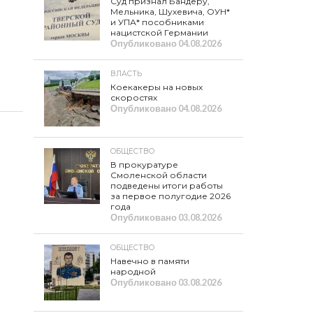
Суд признал Бандеру,
Мельника, Шухевича, ОУН*
и УПА* пособниками
нацистской Германии
Опубликовано
04.08.2026
ВЛАСТЬ
Коекакеры на новых
скоростях
Опубликовано
04.08.2026
ОБЩЕСТВО
В прокуратуре
Смоленской области
подведены итоги работы
за первое полугодие 2026
года
Опубликовано
03.08.2026
ОБЩЕСТВО
Навечно в памяти
народной
Опубликовано
03.08.2026