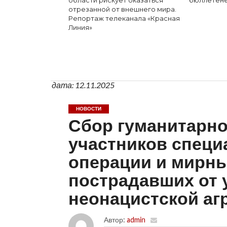
области рискует оказаться
бюллетен
отрезанной от внешнего мира.
Репортаж телеканала «Красная
Линия»
дата: 12.11.2025
НОВОСТИ
Сбор гуманитарн
участников специ
операции и мирны
пострадавших от 
неонацистской аг
Автор:
admin