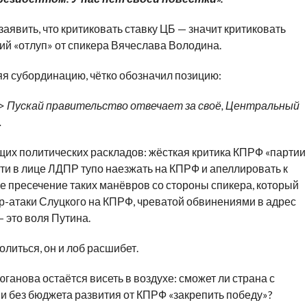
заявить, что критиковать ставку ЦБ — значит критиковать
кий «отлуп» от спикера Вячеслава Володина.
яя субординацию, чётко обозначил позицию:
…> Пускай правительство отвечает за своё, Центральный
.
щих политических раскладов: жёсткая критика КПРФ «партии
ти в лице ЛДПР тупо наезжать на КПРФ и апеллировать к
е пресечение таких манёвров со стороны спикера, который
р-атаки Слуцкого на КПРФ, чреватой обвинениями в адрес
 это воля Путина.
олиться, он и лоб расшибет.
ганова остаётся висеть в воздухе: сможет ли страна с
 и без бюджета развития от КПРФ «закрепить победу»?