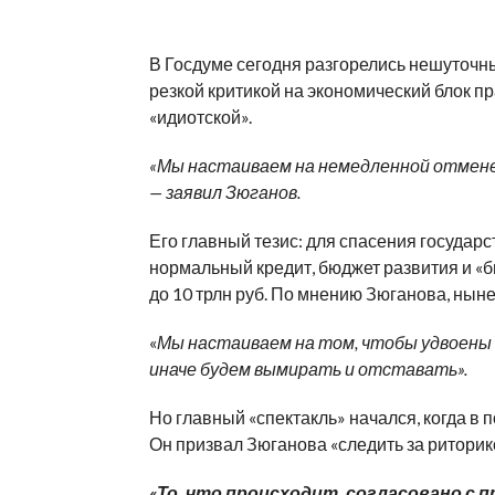
В Госдуме сегодня разгорелись нешуточн
резкой критикой на экономический блок п
«идиотской».
«Мы настаиваем на немедленной отмене
— заявил Зюганов.
Его главный тезис: для спасения госуда
нормальный кредит, бюджет развития и «
до 10 трлн руб. По мнению Зюганова, нын
«
Мы настаиваем на том, чтобы удвоены б
иначе будем вымирать и отставать».
Но главный «спектакль» начался, когда в
Он призвал Зюганова «следить за риторик
«То, что происходит, согласовано с п