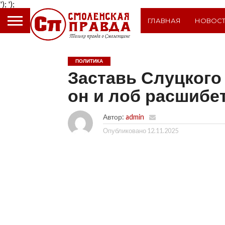
');
');
ГЛАВНАЯ
НОВОС
ПОЛИТИКА
Заставь Слуцкого 
он и лоб расшибе
Автор:
admin
Опубликовано
12.11.2025