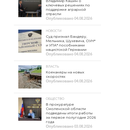
Владимир Кашин о
ключевых решениях по
поддержке аграрной
отрасли
Опубликовано
04.08.2026
НОВОСТИ
Суд признал Бандеру,
Мельника, Шухевича, ОУН*
и УПА* пособниками
нацистской Германии
Опубликовано
04.08.2026
ВЛАСТЬ
Коекакеры на новых
скоростях
Опубликовано
04.08.2026
ОБЩЕСТВО
В прокуратуре
Смоленской области
подведены итоги работы
за первое полугодие 2026
года
Опубликовано
03.08.2026