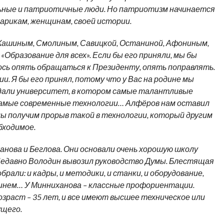
ьные и патриотичные люди. Но патриотизм начинается
тарикам, женщинам, своей истории.
Кашиным, Смолиным, Савицкой, Останиной, Афониным,
Образование для всех». Если бы его приняли, мы бы
лось опять обращаться к Президенту, опять поправлять.
и. Я бы его принял, потому что у Вас на родине мы
оздали университет, в котором самые талантливые
самые современные технологии… Алфёров нам оставил
мы получим прорыв такой в технологии, который другим
обходимое.
нова и Беглова. Они основали очень хорошую школу
Недавно Володин вывозил руководство Думы. Блестящая
рали: и кадры, и методики, и станки, и оборудование,
инем… У Минниханова – классные профориентации.
озраст – 35 лет, и все имеют высшее техническое или
ущего.