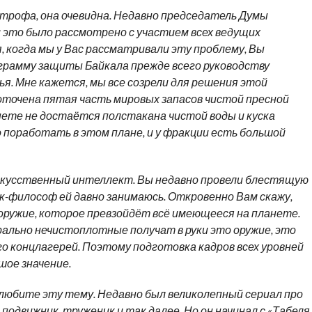
трофа, она очевидна. Недавно председатель Думы
и это было рассмотрено с участием всех ведущих
я, когда мы у Вас рассматривали эту проблему, Вы
грамму защиты Байкала прежде всего руководству
я. Мне кажется, мы все созрели для решения этой
оточена пятая часть мировых запасов чистой пресной
нете не достаётся полстакана чистой воды и куска
 поработать в этом плане, и у фракции есть большой
скусственный интеллект. Вы недавно провели блестящую
к-философ ей давно занимаюсь. Откровенно Вам скажу,
 оружие, которое превзойдёт всё имеющееся на планете.
ально нечистоплотные получат в руки это оружие, это
о концлагерей. Поэтому подготовка кадров всех уровней
ое значение.
 любите эту тему. Недавно был великолепный сериал про
й подвижник, труженик и так далее. Но он начинал с «Табеля