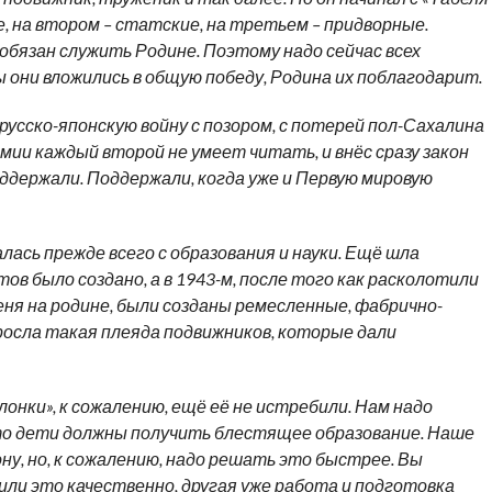
е, на втором – статские, на третьем – придворные.
 обязан служить Родине. Поэтому надо сейчас всех
ы они вложились в общую победу, Родина их поблагодарит.
русско-японскую войну с позором, с потерей пол-Сахалина
армии каждый второй не умеет читать, и внёс сразу закон
оддержали. Поддержали, когда уже и Первую мировую
ась прежде всего с образования и науки. Ещё шла
ов было создано, а в 1943-м, после того как расколотили
еня на родине, были созданы ремесленные, фабрично-
ыросла такая плеяда подвижников, которые дали
лонки», к сожалению, ещё её не истребили. Нам надо
то дети должны получить блестящее образование. Наше
у, но, к сожалению, надо решать это быстрее. Вы
или это качественно, другая уже работа и подготовка