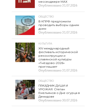
мессенджере МАХ
Опубликовано
31.07.2026
ОБЩЕСТВО
В КПРФ предложили
проводить выборы одним
днем
Опубликовано
31.07.2026
КУЛЬТУРА
XIV международный
фестиваль исторической
реконструкции и
славянской культуры
«Гнёздово-2026»
приглашает
Опубликовано
31.07.2026
ОБЩЕСТВО
ПРАЗДНИК ДУШИ И
УРОЖАЯ. Степан
Емельянов о Дне огурца в
Демидове
Опубликовано
30.07.2026