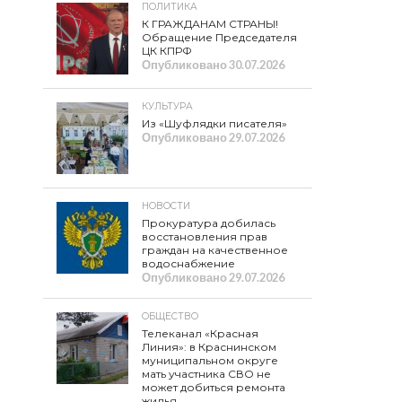
ПОЛИТИКА
К ГРАЖДАНАМ СТРАНЫ!
Обращение Председателя
ЦК КПРФ
Опубликовано
30.07.2026
КУЛЬТУРА
Из «Шуфлядки писателя»
Опубликовано
29.07.2026
НОВОСТИ
Прокуратура добилась
восстановления прав
граждан на качественное
водоснабжение
Опубликовано
29.07.2026
ОБЩЕСТВО
Телеканал «Красная
Линия»: в Краснинском
муниципальном округе
мать участника СВО не
может добиться ремонта
жилья