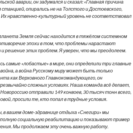
льской аварии, он задумался и сказал: «Главная причина
л станцией, опирались не на Толстого и Достоевского,
и. Их нравственно-культурный уровень не соответствовал
и планета Земля сейчас находится в тяжёлом системном
противоречие эпохи в том, что проблемы нарастают
 и решение этих проблем. Я уверен, что мы преодолеем.
сь самые «лобастые» в мире, они определили три главные
 война, а война Русскому миру может быть только
нта как Верховного Главнокомандующего, он
резвычайно сложных условиях. Наша команда всё делает,
Новороссию отправили 149 конвоев, 30 тысяч тонн всего,
вой, просили те, кто попал в трудные условия.
, в вашем доме-здравнице отдыха «Снегири» мы
и полную социальную реабилитацию и показывают пример
ения. Мы продолжаем эту очень важную работу.