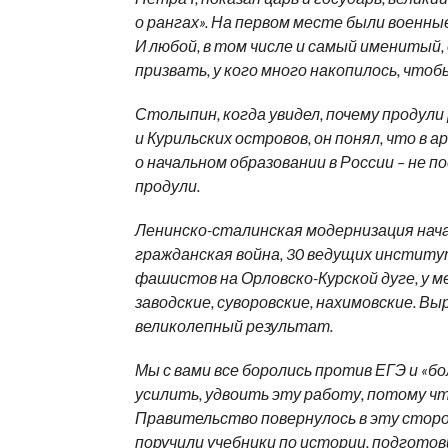
о рангах». На первом месте были военны
И любой, в том числе и самый именитый,
призвать, у кого много накопилось, чтоб
Столыпин, когда увидел, почему продули 
и Курильских островов, он понял, что в 
о начальном образовании в России – не п
продули.
Ленинско-сталинская модернизация начал
гражданская война, 30 ведущих институт
фашистов на Орловско-Курской дуге, у м
заводские, суворовские, нахимовские. В
великолепный результат.
Мы с вами все боролись против ЕГЭ и «бо
усилить, удвоить эту работу, потому ч
Правительство повернулось в эту сторон
поручили учебники по истории, подготов