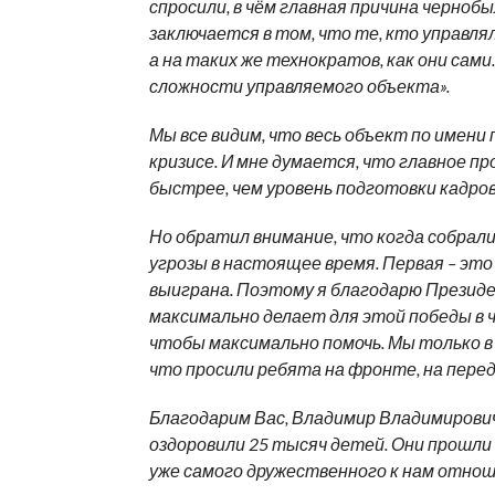
спросили, в чём главная причина чернобы
заключается в том, что те, кто управля
а на таких же технократов, как они сам
сложности управляемого объекта».
Мы все видим, что весь объект по имен
кризисе. И мне думается, что главное 
быстрее, чем уровень подготовки кадров
Но обратил внимание, что когда собрали
угрозы в настоящее время. Первая – это
выиграна. Поэтому я благодарю Президе
максимально делает для этой победы в ч
чтобы максимально помочь. Мы только в 
что просили ребята на фронте, на передо
Благодарим Вас, Владимир Владимирович
оздоровили 25 тысяч детей. Они прошл
уже самого дружественного к нам отнош