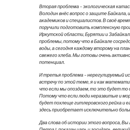
Вторая проблема – экологическая катас
Володин внёс вопрос о защите Байкала, 
академиков и специалистов. В своё врем
поручили подготовить комплексную про
Иркутской области, Бурятии и Забайкаль
проблемы, потому что в Байкале сосред
воды, а сегодня каждому второму на пла
свежего хлеба. Мы готовы очень активно
потенциал.
И третья проблема – нерегулируемый и
встречу по этой теме, я и как математи
что если мы опоздаем, то это будет то
Потому что если люди неразвитые и мор
будет похлеще гитлеровского рейха и ег
здесь приобретает исключительно больш
Два слова об истории этого вопроса, Вы
Петра I, показан царь и государь, велики