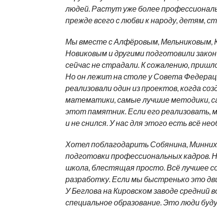
людей. Растут уже более профессионал
прежде всего с любви к народу, детям, с
Мы вместе с Алфёровым, Мельниковым, 
Новиковым и другими подготовили закон «
сейчас не страдали. К сожалению, приш
Но он лежит на столе у Совета Федераци
реализовали один из проектов, когда с
математики, самые лучшие методики, 
этот памятник. Если его реализовать, 
и не снился. У нас для этого есть всё не
Хотел поблагодарить Собянина, Минниха
подготовки профессиональных кадров. 
школа, блестящая просто. Всё лучшее соб
разработку. Если мы быстренько это дв
У Беглова на Кировском заводе средний в
специальное образование. Это люди буд