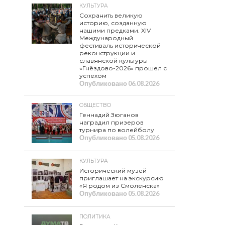
КУЛЬТУРА
Сохранить великую
историю, созданную
нашими предками. XIV
Международный
фестиваль исторической
реконструкции и
славянской культуры
«Гнёздово-2026» прошел с
успехом
Опубликовано
06.08.2026
ОБЩЕСТВО
Геннадий Зюганов
наградил призеров
турнира по волейболу
Опубликовано
05.08.2026
КУЛЬТУРА
Исторический музей
приглашает на экскурсию
«Я родом из Смоленска»
Опубликовано
05.08.2026
ПОЛИТИКА