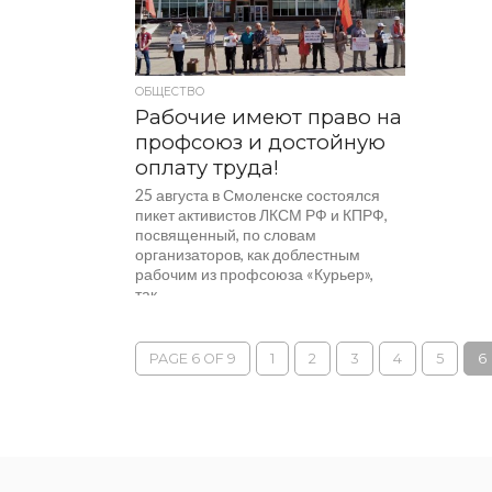
ОБЩЕСТВО
Рабочие имеют право на
профсоюз и достойную
оплату труда!
25 августа в Смоленске состоялся
пикет активистов ЛКСМ РФ и КПРФ,
посвященный, по словам
организаторов, как доблестным
рабочим из профсоюза «Курьер»,
так...
PAGE 6 OF 9
1
2
3
4
5
6