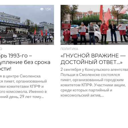
к. В акции приняли участие
Смоленске на площадке перед
ты КПРФ, Ленинского
1.5K
кинотеатром «Современник»
2.2K
а,...
состоится санкционированный
митинг, посвящённый 100-летию
Союза Советских Социалистически
Республик. Участники...
О
ПОЛИТИКА
рь 1993-го –
«ГНУСНОЙ ВРАЖИНЕ —
упление без срока
ДОСТОЙНЫЙ ОТВЕТ…»
сти!
2 сентября у Консульского агентств
Польши в Смоленске состоялся
ря в центре Смоленска
пикет, организованный городским
ся пикет, организованный
комитетом КПРФ. Участники акции,
ими комитетами КПРФ и
среди которых партийный и
ого комсомола. Именно в
комсомольский актив,...
нний день, 29 лет тому...