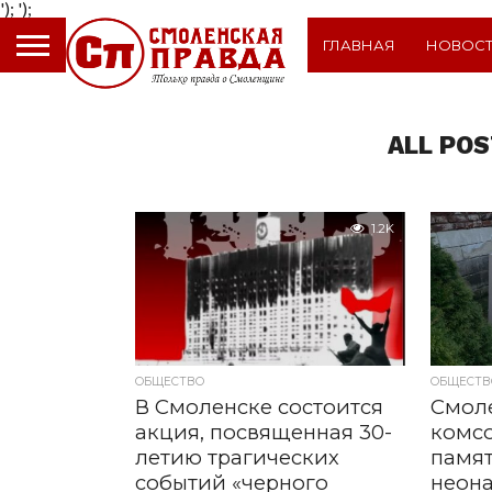
');
');
ГЛАВНАЯ
НОВОС
ALL POS
1.2K
ОБЩЕСТВО
ОБЩЕСТВ
В Смоленске состоится
Смол
акция, посвященная 30-
комс
летию трагических
памят
событий «черного
неона