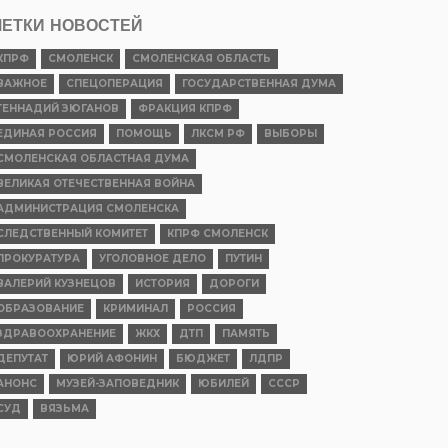
ЕТКИ НОВОСТЕЙ
КПРФ
СМОЛЕНСК
СМОЛЕНСКАЯ ОБЛАСТЬ
ВАЖНОЕ
СПЕЦОПЕРАЦИЯ
ГОСУДАРСТВЕННАЯ ДУМА
ГЕННАДИЙ ЗЮГАНОВ
ФРАКЦИЯ КПРФ
ЕДИНАЯ РОССИЯ
ПОМОЩЬ
ЛКСМ РФ
ВЫБОРЫ
СМОЛЕНСКАЯ ОБЛАСТНАЯ ДУМА
ВЕЛИКАЯ ОТЕЧЕСТВЕННАЯ ВОЙНА
АДМИНИСТРАЦИЯ СМОЛЕНСКА
СЛЕДСТВЕННЫЙ КОМИТЕТ
КПРФ СМОЛЕНСК
ПРОКУРАТУРА
УГОЛОВНОЕ ДЕЛО
ПУТИН
ВАЛЕРИЙ КУЗНЕЦОВ
ИСТОРИЯ
ДОРОГИ
ОБРАЗОВАНИЕ
КРИМИНАЛ
РОССИЯ
ЗДРАВООХРАНЕНИЕ
ЖКХ
ДТП
ПАМЯТЬ
ДЕПУТАТ
ЮРИЙ АФОНИН
БЮДЖЕТ
ЛДПР
АНОНС
МУЗЕЙ-ЗАПОВЕДНИК
ЮБИЛЕЙ
СССР
СУД
ВЯЗЬМА