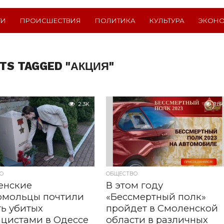
ТИ
ПРОИСШЕСТВИЯ
ПОЛИТИКА
КУЛЬТУРА
ЭКОН
TS TAGGED "АКЦИЯ"
2.3K
1.8K
О
ОБЩЕСТВО
енские
В этом году
омольцы почтили
«Бессмертный полк»
ь убитых
пройдет в Смоленской
цистами в Одессе
области в различных