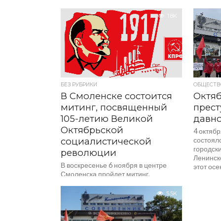
Республи
активис
1.8K
комсомол
БЕЗ РУБРИКИ
ОБЩЕСТВ
В Смоленске состоится
Октяб
митинг, посвященный
прест
105-летию Великой
давно
Октябрьской
4 октяб
социалистической
состоял
городск
революции
Ленинск
В воскресенье 6 ноября в центре
этот осе
Смоленска пройдет митинг,
посвященный 105-й годовщине
Великой Октябрьской
5.5K
социалистической революции,
организованный областным
комитетом КПРФ. Участники акции...