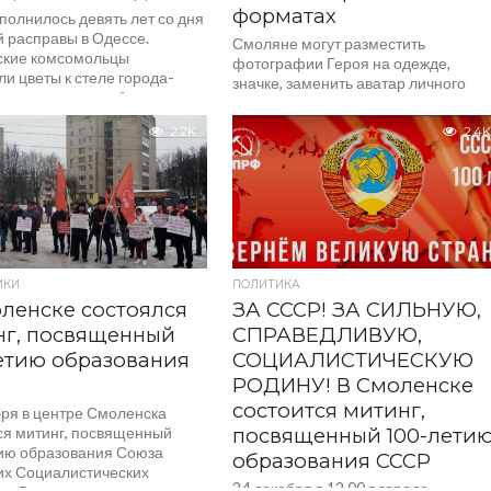
форматах
полнилось девять лет со дня
й расправы в Одессе.
Смоляне могут разместить
кие комсомольцы
фотографии Героя на одежде,
и цветы к стеле города-
значке, заменить аватар личного
ессы в память об...
профиля в соцсетях. Также можно
принять участие в акции
2.2K
2.4K
«Бессмертный автополк»....
ИКИ
ПОЛИТИКА
ленске состоялся
ЗА СССР! ЗА СИЛЬНУЮ,
нг, посвященный
СПРАВЕДЛИВУЮ,
етию образования
СОЦИАЛИСТИЧЕСКУЮ
РОДИНУ! В Смоленске
состоится митинг,
бря в центре Смоленска
ся митинг, посвященный
посвященный 100-лети
ию образования Союза
образования СССР
их Социалистических
24 декабря в 12.00 в городе