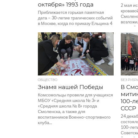
октября» 1993 года
2 мая ис
кроваво
Приближается горькая памятная
Смоленс
дата – 30-летие трагических событий
возложил
в Москве, когда по приказу Ельцина 4
героя Од
октября 1993 года был расстрелян
Дом Советов....
1.2K
ОБЩЕСТВО
БЕЗ РУБР
Знамя нашей Победы
В Смо
мити
Комсомольцы провели для учащихся
МБОУ «Средняя школа № 3» и
100-л
«Средняя школа № 8» города
СССР
Смоленска, а также для
24 дека
воспитанников Военно-спортивного
состоял
клуба...
100-лет
Советск