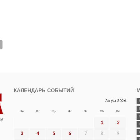
КАЛЕНДАРЬ СОБЫТИЙ
М
Август 2026
Пн
Вт
Ср
Чт
Пт
Сб
Вс
1
2
3
4
5
6
7
8
9