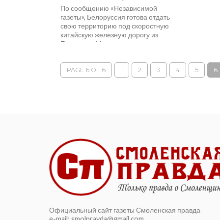
По сообщению «Независимой
газеты», Белоруссия готова отдать
свою территорию под скоростную
китайскую железную дорогу из
Европы до Минска с возможным
продлением вплоть до...
PAGE 6 OF 6
1
2
3
4
5
6
Официальный сайт газеты Смоленская правда
e-mail: smolpravda@gmail.com