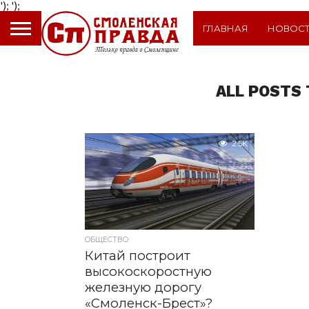
');
');
ГЛАВНАЯ
НОВОС
ALL POSTS
2.5K
ОБЩЕСТВО
Китай построит
высокоскоростную
железную дорогу
«Смоленск-Брест»?