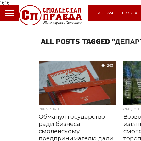
');
');
ГЛАВНАЯ
НОВОС
ALL POSTS TAGGED "ДЕПА
283
КРИМИНАЛ
ОБЩЕСТВ
Обманул государство
Возвр
ради бизнеса:
изъят
смоленскому
смоля
предпринимателю дали
тороп