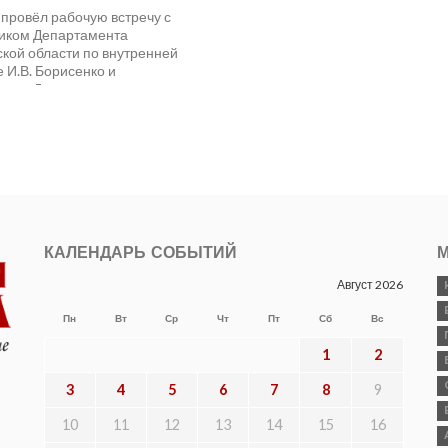
 провёл рабочую встречу с
иком Департамента
кой области по внутренней
 И.В. Борисенко и
иком Департамента
кой области по
ому...
КАЛЕНДАРЬ СОБЫТИЙ
М
Август 2026
Пн
Вт
Ср
Чт
Пт
Сб
Вс
1
2
3
4
5
6
7
8
9
10
11
12
13
14
15
16