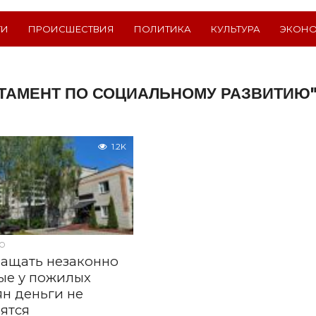
ТИ
ПРОИСШЕСТВИЯ
ПОЛИТИКА
КУЛЬТУРА
ЭКОН
РТАМЕНТ ПО СОЦИАЛЬНОМУ РАЗВИТИЮ
1.2K
О
ащать незаконно
ые у пожилых
н деньги не
ятся