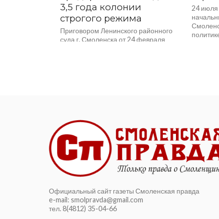
3,5 года колонии
24 июля
строгого режима
начальн
Смоленс
Приговором Ленинского районного
политике
суда г. Смоленска от 24 февраля
начальн
2025 года Алексеев Д.В. осуждён по ч.
Смоленс
3 ст. 159.2 УК РФ (мошенничество...
социальн
Официальный сайт газеты Смоленская правда
e-mail: smolpravda@gmail.com
тел. 8(4812) 35-04-66