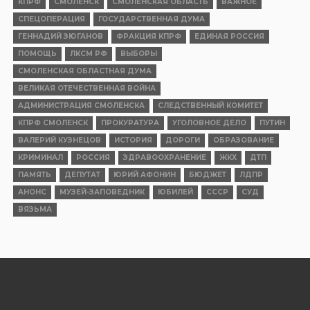
КПРФ
СМОЛЕНСК
СМОЛЕНСКАЯ ОБЛАСТЬ
ВАЖНОЕ
СПЕЦОПЕРАЦИЯ
ГОСУДАРСТВЕННАЯ ДУМА
ГЕННАДИЙ ЗЮГАНОВ
ФРАКЦИЯ КПРФ
ЕДИНАЯ РОССИЯ
ПОМОЩЬ
ЛКСМ РФ
ВЫБОРЫ
СМОЛЕНСКАЯ ОБЛАСТНАЯ ДУМА
ВЕЛИКАЯ ОТЕЧЕСТВЕННАЯ ВОЙНА
АДМИНИСТРАЦИЯ СМОЛЕНСКА
СЛЕДСТВЕННЫЙ КОМИТЕТ
КПРФ СМОЛЕНСК
ПРОКУРАТУРА
УГОЛОВНОЕ ДЕЛО
ПУТИН
ВАЛЕРИЙ КУЗНЕЦОВ
ИСТОРИЯ
ДОРОГИ
ОБРАЗОВАНИЕ
КРИМИНАЛ
РОССИЯ
ЗДРАВООХРАНЕНИЕ
ЖКХ
ДТП
ПАМЯТЬ
ДЕПУТАТ
ЮРИЙ АФОНИН
БЮДЖЕТ
ЛДПР
АНОНС
МУЗЕЙ-ЗАПОВЕДНИК
ЮБИЛЕЙ
СССР
СУД
ВЯЗЬМА