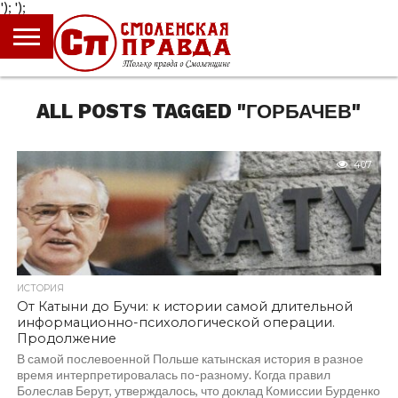
');
');
ГЛАВНАЯ
НОВОСТИ
ПРОИСШЕСТВИЯ
ПОЛИТИКА
КУЛЬТУРА
ЭКОНОМИКА
ОБЩЕСТВО
БЛОГИ
ALL POSTS TAGGED "ГОРБАЧЕВ"
407
ИСТОРИЯ
От Катыни до Бучи: к истории самой длительной
информационно-психологической операции.
Продолжение
В самой послевоенной Польше катынская история в разное
время интерпретировалась по-разному. Когда правил
Болеслав Берут, утверждалось, что доклад Комиссии Бурденко