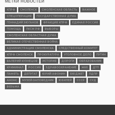
МЕТКИ НОВОСТЕЙ
КПРФ
СМОЛЕНСК
СМОЛЕНСКАЯ ОБЛАСТЬ
ВАЖНОЕ
СПЕЦОПЕРАЦИЯ
ГОСУДАРСТВЕННАЯ ДУМА
ГЕННАДИЙ ЗЮГАНОВ
ФРАКЦИЯ КПРФ
ЕДИНАЯ РОССИЯ
ПОМОЩЬ
ЛКСМ РФ
ВЫБОРЫ
СМОЛЕНСКАЯ ОБЛАСТНАЯ ДУМА
ВЕЛИКАЯ ОТЕЧЕСТВЕННАЯ ВОЙНА
АДМИНИСТРАЦИЯ СМОЛЕНСКА
СЛЕДСТВЕННЫЙ КОМИТЕТ
КПРФ СМОЛЕНСК
ПРОКУРАТУРА
УГОЛОВНОЕ ДЕЛО
ПУТИН
ВАЛЕРИЙ КУЗНЕЦОВ
ИСТОРИЯ
ДОРОГИ
ОБРАЗОВАНИЕ
КРИМИНАЛ
РОССИЯ
ЗДРАВООХРАНЕНИЕ
ЖКХ
ДТП
ПАМЯТЬ
ДЕПУТАТ
ЮРИЙ АФОНИН
БЮДЖЕТ
ЛДПР
АНОНС
МУЗЕЙ-ЗАПОВЕДНИК
ЮБИЛЕЙ
СССР
СУД
ВЯЗЬМА