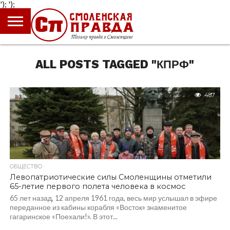
');
');
ГЛАВНАЯ
НОВОСТИ
ПРОИСШЕСТВИЯ
ПОЛИТИКА
КУЛЬТУРА
ЭКОНОМИКА
ОБЩЕСТВО
БЛОГИ
ALL POSTS TAGGED "КПРФ"
487
ОБЩЕСТВО
Левопатриотические силы Смоленщины отметили
65-летие первого полета человека в космос
65 лет назад, 12 апреля 1961 года, весь мир услышал в эфире
переданное из кабины корабля «Восток» знаменитое
гагаринское «Поехали!». В этот...