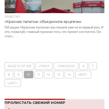
ОБЩЕСТВО
«Красная палатка» объединила ярцевчан
Об акции «Красная палатка» мы пишем уже не в первый раз. И
это, пожалуй, главный признак того, что проект состоялся. Он
стал...
PAGE 10 OF 165
« FIRST
‹ PREVIOUS
6
7
8
9
10
11
12
13
14
NEXT ›
LAST »
ПРОЛИСТАТЬ СВЕЖИЙ НОМЕР