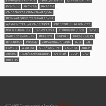
ГЕННАДИЙ ЗЮГАНОВ
ФРАКЦИЯ КПРФ
ЕДИНАЯ РОССИЯ
ПОМОЩЬ
ЛКСМ РФ
ВЫБОРЫ
СМОЛЕНСКАЯ ОБЛАСТНАЯ ДУМА
ВЕЛИКАЯ ОТЕЧЕСТВЕННАЯ ВОЙНА
АДМИНИСТРАЦИЯ СМОЛЕНСКА
СЛЕДСТВЕННЫЙ КОМИТЕТ
КПРФ СМОЛЕНСК
ПРОКУРАТУРА
УГОЛОВНОЕ ДЕЛО
ПУТИН
ВАЛЕРИЙ КУЗНЕЦОВ
ИСТОРИЯ
ДОРОГИ
ОБРАЗОВАНИЕ
КРИМИНАЛ
РОССИЯ
ЗДРАВООХРАНЕНИЕ
ЖКХ
ДТП
ПАМЯТЬ
ДЕПУТАТ
ЮРИЙ АФОНИН
БЮДЖЕТ
ЛДПР
АНОНС
МУЗЕЙ-ЗАПОВЕДНИК
ЮБИЛЕЙ
СССР
СУД
ВЯЗЬМА
© 2016-2019 Смоленская газета, Разработка:
WEBtime.