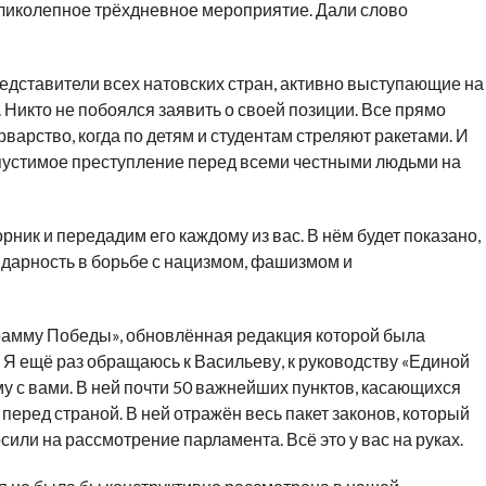
еликолепное трёхдневное мероприятие. Дали слово
редставители всех натовских стран, активно выступающие на
. Никто не побоялся заявить о своей позиции. Все прямо
рварство, когда по детям и студентам стреляют ракетами. И
опустимое преступление перед всеми честными людьми на
ник и передадим его каждому из вас. В нём будет показано,
дарность в борьбе с нацизмом, фашизмом и
рамму Победы», обновлённая редакция которой была
Я ещё раз обращаюсь к Васильеву, к руководству «Единой
му с вами. В ней почти 50 важнейших пунктов, касающихся
еред страной. В ней отражён весь пакет законов, который
или на рассмотрение парламента. Всё это у вас на руках.