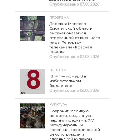
Опубликовано
07.08.2026
ПРОБЛЕМА
Деревня Малеево
Смоленской области
рискует оказаться
отрезанной от внешнего
мира. Репортаж
телеканала «Красная
Линия»
Опубликовано
07.08.2026
НОВОСТИ
КПРФ — номер 8 в
избирательном
бюллетене
Опубликовано
06.08.2026
КУЛЬТУРА
Сохранить великую
историю, созданную
нашими предками. XIV
Международный
фестиваль исторической
реконструкции и
славянской культуры