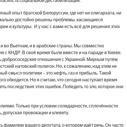
опасность социальной дестабилизации.
ный опыт братской Белоруссии, где нет ни олигархата, ни
имально достойно решены проблемы, касающиеся
и и культуры. И у нас с вами есть всё для решения этих
 и во Вьетнам, и в арабские страны. Мы совместно
 с КНДР. В своё время были вместе и на параде в Киеве.
ь добрососедские отношения с Украиной. Мирным путём
тский натовский полигон. Но, к сожалению, над этим не
ный смысл политики – это нефть, газ и прибыль. Такой
го обходится. Но я считаю, что сегодня наступает время
ть последствия этих ошибок. Победить то зло, которое они
лиями. Только при условии солидарности, сплочённости
, допуская провокации и клевету.
ь фамилию вашего депутата, о котором идёт речь. Он часто