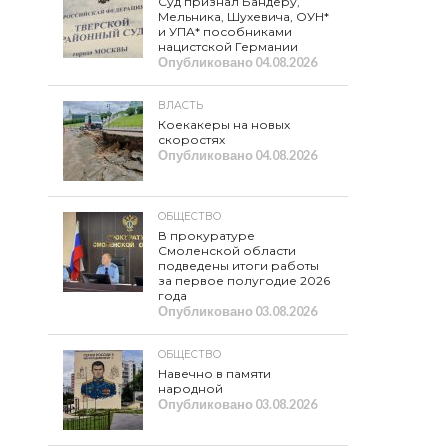
Суд признал Бандеру,
Мельника, Шухевича, ОУН*
и УПА* пособниками
нацистской Германии
Опубликовано
04.08.2026
ВЛАСТЬ
Коекакеры на новых
скоростях
Опубликовано
04.08.2026
ОБЩЕСТВО
В прокуратуре
Смоленской области
подведены итоги работы
за первое полугодие 2026
года
Опубликовано
03.08.2026
ОБЩЕСТВО
Навечно в памяти
народной
Опубликовано
03.08.2026