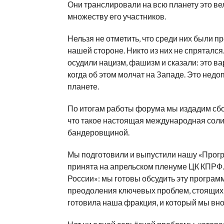
Они транслировали на всю планету это в
множеству его участников.
Нельзя не отметить, что среди них были п
нашей стороне. Никто из них не спрятался
осудили нацизм, фашизм и сказали: это ва
когда об этом молчат на Западе. Это нед
планете.
По итогам работы форума мы издадим сбор
что такое настоящая международная соли
бандеровщиной.
Мы подготовили и выпустили нашу «Прог
принята на апрельском пленуме ЦК КПРФ. 
России»: мы готовы обсудить эту програм
преодоления ключевых проблем, стоящих п
готовила наша фракция, и который мы внос