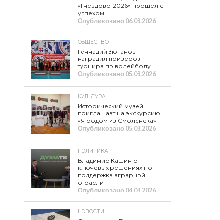
«Гнёздово-2026» прошел с
успехом
Опубликовано
06.08.2026
ОБЩЕСТВО
Геннадий Зюганов
наградил призеров
турнира по волейболу
Опубликовано
05.08.2026
КУЛЬТУРА
Исторический музей
приглашает на экскурсию
«Я родом из Смоленска»
Опубликовано
05.08.2026
ПОЛИТИКА
Владимир Кашин о
ключевых решениях по
поддержке аграрной
отрасли
Опубликовано
04.08.2026
НОВОСТИ