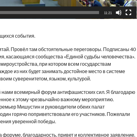
11:21
щихся события.
Китай. Провёл там обстоятельные переговоры. Подписаны 40
я, касающаяся сообщества «Единой судьбы человечества».
мироустройства, при котором всем государствам
ждое из них будет занимать достойное место в системе
оим суверенитетом, языком, культурой.
й нами всемирный форум антифашистских сил. Я благодарю
енное к этому чрезвычайно важному мероприятию.
премьер Мишустин и руководители обеих палат
дин горячо поприветствовали его участников. Пожелали
чения уверенной победы.
на форуме, благодарность, привет и коллективное заявление.