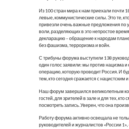
Из 100 стран мира к нам приехали почти 
левые, коммунистические силы. Это те, кт
привезли очень важные предложения по 
воли, разделяющих в это непростое врем
декларацию – обращение к народам план
без фашизма, терроризма и войн.
С трибуны форума выступили 138 руковод
один голос заявили: мы против нацизма
операцию, которую проводит Россия. И бу
тем, кто сегодня сражается с нацистским 
Наш форум завершился великолепным кон
гостей, для зрителей в зале и для тех, кто
посмотреть запись. Уверен, что она произ
Работу форума активно освещала не толь
руководителей и журналистов «России 1», 