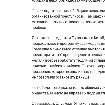
которая в некоторых местах уже создаёт 
При их подготовке мы обобщили великолеп
организованной преступности. Там макс
межнациональных отношений, языка, истори
проблем.
Я летал с президентом Путиным и в Китай,
прорабатывали программу взаимодействия
Тогда ещё можно было успешно выстроит
предотвратить её превращение в неонацис
желали всерьёз работать те, для кого глав
подходит глубоко ошибочен. Он очень доро
прозрения, которое позволит нам преодоле
не позволили остановить раньше.
Но победить его можно только общими уси
общества. И никто не вправе их подрывать
Обращаюсь к Слуцкому. Я не хочу называт