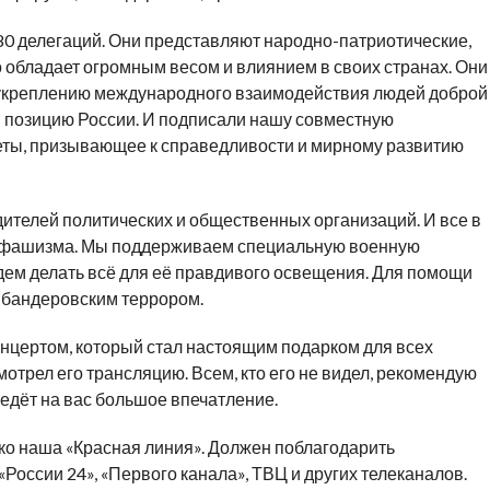
180 делегаций. Они представляют народно-патриотические,
о обладает огромным весом и влиянием в своих странах. Они
укреплению международного взаимодействия людей доброй
я позицию России. И подписали нашу совместную
еты, призывающее к справедливости и мирному развитию
ителей политических и общественных организаций. И все в
 и фашизма. Мы поддерживаем специальную военную
дем делать всё для её правдивого освещения. Для помощи
и бандеровским террором.
цертом, который стал настоящим подарком для всех
 смотрел его трансляцию. Всем, кто его не видел, рекомендую
ведёт на вас большое впечатление.
ко наша «Красная линия». Должен поблагодарить
«России 24», «Первого канала», ТВЦ и других телеканалов.