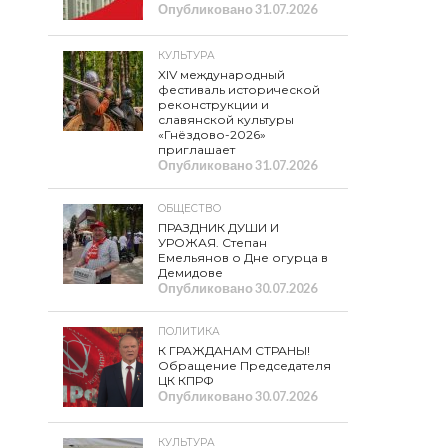
Опубликовано
31.07.2026
КУЛЬТУРА
XIV международный
фестиваль исторической
реконструкции и
славянской культуры
«Гнёздово-2026»
приглашает
Опубликовано
31.07.2026
ОБЩЕСТВО
ПРАЗДНИК ДУШИ И
УРОЖАЯ. Степан
Емельянов о Дне огурца в
Демидове
Опубликовано
30.07.2026
ПОЛИТИКА
К ГРАЖДАНАМ СТРАНЫ!
Обращение Председателя
ЦК КПРФ
Опубликовано
30.07.2026
КУЛЬТУРА