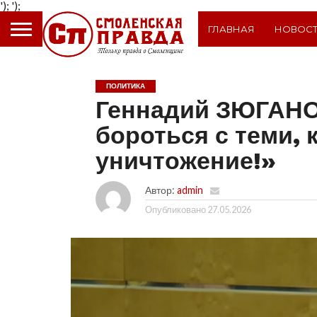
');
');
ГЛАВНАЯ
НОВОС
ПОЛИТИКА
Геннадий ЗЮГАНО
бороться с теми, 
уничтожение!»
Автор:
admin
Опубликовано
27.05.2026