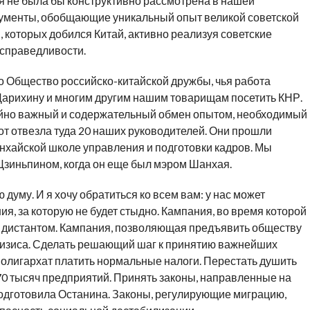
я не была бы конструктивно рассмотрена в нашей
кументы, обобщающие уникальный опыт великой советской
, которых добился Китай, активно реализуя советские
 справедливости.
 Общество российско-китайской дружбы, чья работа
Царихину и многим другим нашим товарищам посетить КНР.
айно важный и содержательный обмен опытом, необходимый
т отвезла туда 20 наших руководителей. Они прошли
нхайской школе управления и подготовки кадров. Мы
Цзиньпином, когда он еще был мэром Шанхая.
уму. И я хочу обратиться ко всем вам: у нас может
, за которую не будет стыдно. Кампания, во время которой
 и дистантом. Кампания, позволяющая предъявить обществу
ризиса. Сделать решающий шаг к принятию важнейших
ь олигархат платить нормальные налоги. Перестать душить
 70 тысяч предприятий. Принять законы, направленные на
одготовила Останина. Законы, регулирующие миграцию,