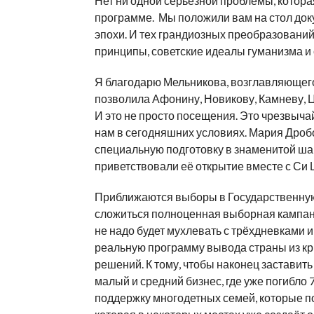
Нет ни одной серьёзной проблемы, котора
программе. Мы положили вам на стол до
эпохи. И тех грандиозных преобразований
принципы, советские идеалы гуманизма и
Я благодарю Мельникова, возглавляющего
позволила Афонину, Новикову, Камневу, 
И это не просто посещения. Это чрезвыч
нам в сегодняшних условиях. Мария Дробо
специальную подготовку в знаменитой ша
приветствовали её открытие вместе с Си 
Приближаются выборы в Государственную д
сложиться полноценная выборная кампания
не надо будет мухлевать с трёхдневками
реальную программу вывода страны из к
решений. К тому, чтобы наконец заставит
малый и средний бизнес, где уже погибло
поддержку многодетных семей, которые п