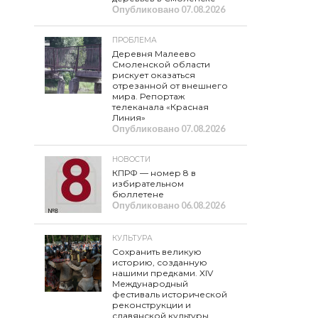
Опубликовано
07.08.2026
ПРОБЛЕМА
Деревня Малеево
Смоленской области
рискует оказаться
отрезанной от внешнего
мира. Репортаж
телеканала «Красная
Линия»
Опубликовано
07.08.2026
НОВОСТИ
КПРФ — номер 8 в
избирательном
бюллетене
Опубликовано
06.08.2026
КУЛЬТУРА
Сохранить великую
историю, созданную
нашими предками. XIV
Международный
фестиваль исторической
реконструкции и
славянской культуры