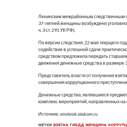
Ленинским межрайонным следственным от
37-летней женщины возбуждено уголовное д
ч. 3 ст. 291 УК РФ).
По версии следствия, 22 мая текущего го
содействие в успешной сдаче практическ
средством предложила передать старшем
движения денежные средства в размере 3
Представитель власти от получения взятк
совершения коррупционного преступления
Денежные средства, являвшиеся предмет
комплекс мероприятий, направленных на 
Источник:
smolensk.sledcom.ru
МЕТКИ
ВЗЯТКА
,
ГИБДД
,
ЖЕНЩИНА
,
КОРРУП