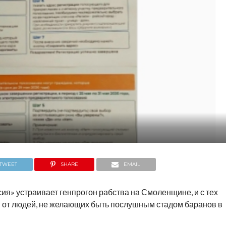
TWEET
SHARE
EMAIL
сия» устраивает генпрогон рабства на Смоленщине, и с тех
 от людей, не желающих быть послушным стадом баранов в