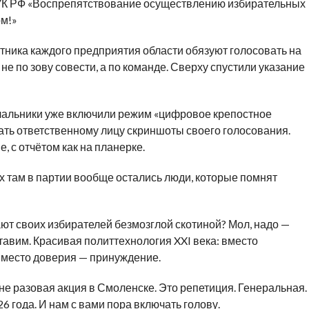
 УК РФ «Воспрепятствование осуществлению избирательных
ом!»
отника каждого предприятия области обязуют голосовать на
не по зову совести, а по команде. Сверху спустили указание
чальники уже включили режим «цифровое крепостное
ать ответственному лицу скриншоты своего голосования.
, с отчётом как на планерке.
их там в партии вообще остались люди, которые помнят
ют своих избирателей безмозглой скотиной? Мол, надо —
ставим. Красивая политтехнология XXI века: вместо
вместо доверия — принуждение.
не разовая акция в Смоленске. Это репетиция. Генеральная.
 года. И нам с вами пора включать голову.