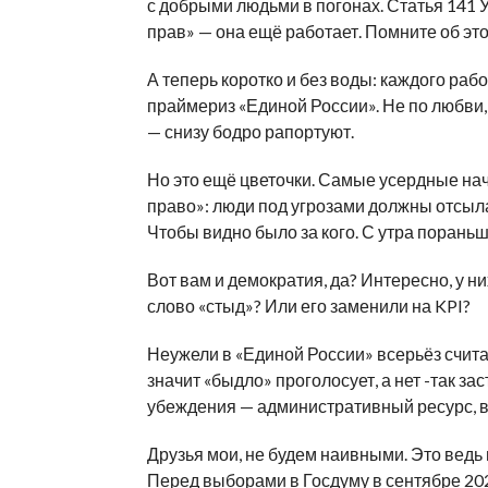
с добрыми людьми в погонах. Статья 141
прав» — она ещё работает. Помните об эт
А теперь коротко и без воды: каждого раб
праймериз «Единой России». Не по любви, 
— снизу бодро рапортуют.
Но это ещё цветочки. Самые усердные на
право»: люди под угрозами должны отсыл
Чтобы видно было за кого. С утра пораньше
Вот вам и демократия, да? Интересно, у н
слово «стыд»? Или его заменили на KPI?
Неужели в «Единой России» всерьёз счита
значит «быдло» проголосует, а нет -так за
убеждения — административный ресурс, 
Друзья мои, не будем наивными. Это ведь 
Перед выборами в Госдуму в сентябре 2026