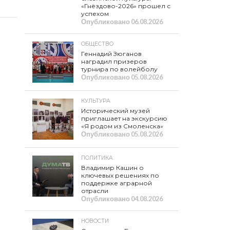
«Гнёздово-2026» прошел с
успехом
Опубликовано
06.08.2026
ОБЩЕСТВО
Геннадий Зюганов
наградил призеров
турнира по волейболу
Опубликовано
05.08.2026
КУЛЬТУРА
Исторический музей
приглашает на экскурсию
«Я родом из Смоленска»
Опубликовано
05.08.2026
ПОЛИТИКА
Владимир Кашин о
ключевых решениях по
поддержке аграрной
отрасли
Опубликовано
04.08.2026
НОВОСТИ