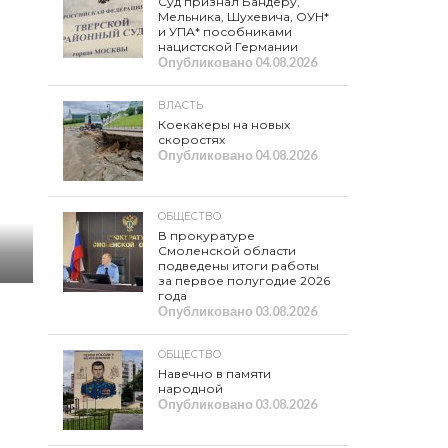
Суд признал Бандеру,
Мельника, Шухевича, ОУН*
и УПА* пособниками
нацистской Германии
Опубликовано
04.08.2026
ВЛАСТЬ
Коекакеры на новых
скоростях
Опубликовано
04.08.2026
ОБЩЕСТВО
В прокуратуре
Смоленской области
подведены итоги работы
за первое полугодие 2026
года
Опубликовано
03.08.2026
ОБЩЕСТВО
Навечно в памяти
народной
Опубликовано
03.08.2026