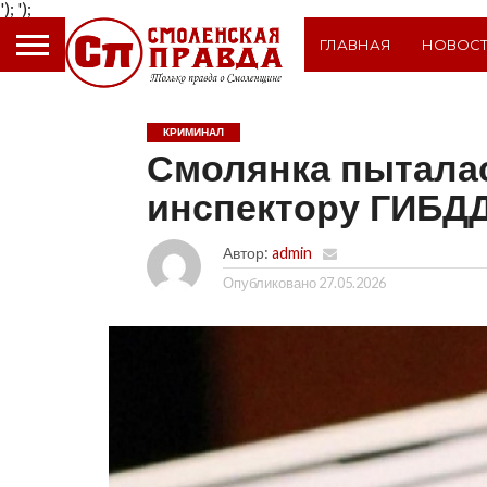
');
');
ГЛАВНАЯ
НОВОС
КРИМИНАЛ
Смолянка пыталас
инспектору ГИБД
Автор:
admin
Опубликовано
27.05.2026