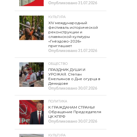
Опубликовано
31.07.2026
КУЛЬТУРА
XIV международный
фестиваль исторической
реконструкции и
славянской культуры
«Гнёздово-2026»
приглашает
Опубликовано
31.07.2026
ОБЩЕСТВО
ПРАЗДНИК ДУШИ И
УРОЖАЯ. Степан
Емельянов о Дне огурца в
Демидове
Опубликовано
30.07.2026
ПОЛИТИКА
К ГРАЖДАНАМ СТРАНЫ!
Обращение Председателя
ЦК КПРФ
Опубликовано
30.07.2026
КУЛЬТУРА