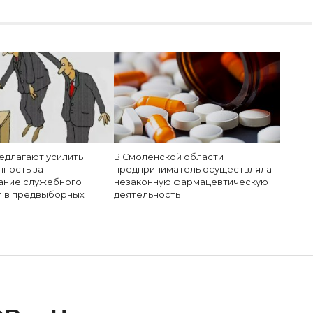
едлагают усилить
В Смоленской области
нность за
предприниматель осуществляла
ание служебного
незаконную фармацевтическую
 в предвыборных
деятельность