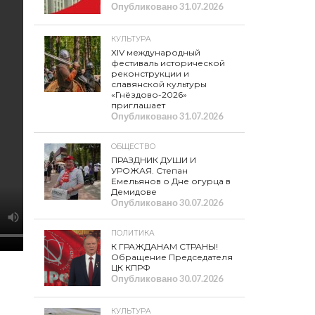
Опубликовано
31.07.2026
КУЛЬТУРА
XIV международный
фестиваль исторической
реконструкции и
славянской культуры
«Гнёздово-2026»
приглашает
Опубликовано
31.07.2026
ОБЩЕСТВО
ПРАЗДНИК ДУШИ И
УРОЖАЯ. Степан
Емельянов о Дне огурца в
Демидове
Опубликовано
30.07.2026
ПОЛИТИКА
К ГРАЖДАНАМ СТРАНЫ!
Обращение Председателя
ЦК КПРФ
Опубликовано
30.07.2026
КУЛЬТУРА