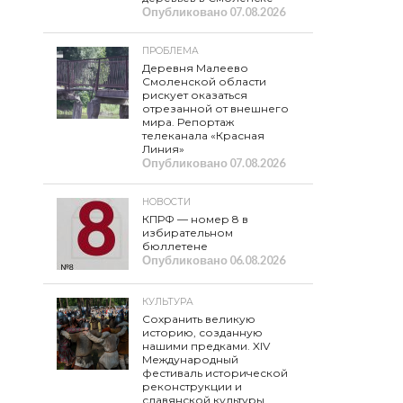
Опубликовано
07.08.2026
ПРОБЛЕМА
Деревня Малеево
Смоленской области
рискует оказаться
отрезанной от внешнего
мира. Репортаж
телеканала «Красная
Линия»
Опубликовано
07.08.2026
НОВОСТИ
КПРФ — номер 8 в
избирательном
бюллетене
Опубликовано
06.08.2026
КУЛЬТУРА
Сохранить великую
историю, созданную
нашими предками. XIV
Международный
фестиваль исторической
реконструкции и
славянской культуры