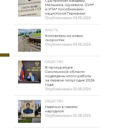
Суд признал Бандеру,
Мельника, Шухевича, ОУН*
и УПА* пособниками
нацистской Германии
Опубликовано
04.08.2026
ВЛАСТЬ
Коекакеры на новых
скоростях
Опубликовано
04.08.2026
ОБЩЕСТВО
В прокуратуре
Смоленской области
подведены итоги работы
за первое полугодие 2026
года
Опубликовано
03.08.2026
ОБЩЕСТВО
Навечно в памяти
народной
Опубликовано
03.08.2026