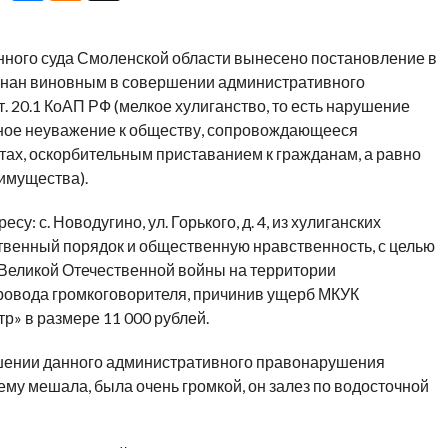
онного суда Смоленской области вынесено постановление в
знан виновным в совершении административного
. 20.1 КоАП РФ (мелкое хулиганство, то есть нарушение
ное неуважение к обществу, сопровождающееся
ах, оскорбительным приставанием к гражданам, а равно
имущества).
су: с. Новодугино, ул. Горького, д. 4, из хулиганских
венный порядок и общественную нравственность, с целью
Великой Отечественной войны на территории
ровода громкоговорителя, причинив ущерб МКУК
р» в размере 11 000 рублей.
ршении данного административного правонарушения
 ему мешала, была очень громкой, он залез по водосточной