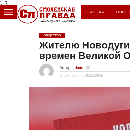
');
');
ГЛАВНАЯ
НОВОС
ОБЩЕСТВО
Жителю Новодуги
времен Великой 
Автор:
admin
Опубликовано
28.05.2026