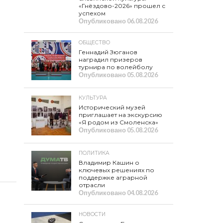
«Гнёздово-2026» прошел с
успехом
Опубликовано
06.08.2026
ОБЩЕСТВО
Геннадий Зюганов
наградил призеров
турнира по волейболу
Опубликовано
05.08.2026
КУЛЬТУРА
Исторический музей
приглашает на экскурсию
«Я родом из Смоленска»
Опубликовано
05.08.2026
ПОЛИТИКА
Владимир Кашин о
ключевых решениях по
поддержке аграрной
отрасли
Опубликовано
04.08.2026
НОВОСТИ