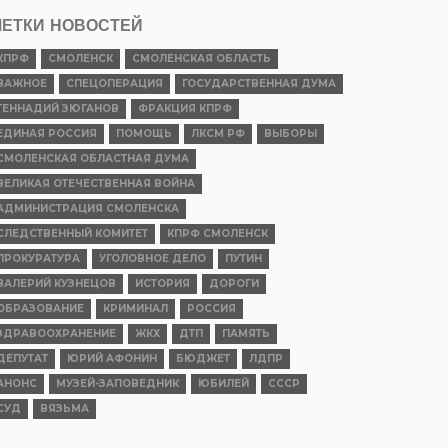
ЕТКИ НОВОСТЕЙ
КПРФ
СМОЛЕНСК
СМОЛЕНСКАЯ ОБЛАСТЬ
ВАЖНОЕ
СПЕЦОПЕРАЦИЯ
ГОСУДАРСТВЕННАЯ ДУМА
ГЕННАДИЙ ЗЮГАНОВ
ФРАКЦИЯ КПРФ
ЕДИНАЯ РОССИЯ
ПОМОЩЬ
ЛКСМ РФ
ВЫБОРЫ
СМОЛЕНСКАЯ ОБЛАСТНАЯ ДУМА
ВЕЛИКАЯ ОТЕЧЕСТВЕННАЯ ВОЙНА
АДМИНИСТРАЦИЯ СМОЛЕНСКА
СЛЕДСТВЕННЫЙ КОМИТЕТ
КПРФ СМОЛЕНСК
ПРОКУРАТУРА
УГОЛОВНОЕ ДЕЛО
ПУТИН
ВАЛЕРИЙ КУЗНЕЦОВ
ИСТОРИЯ
ДОРОГИ
ОБРАЗОВАНИЕ
КРИМИНАЛ
РОССИЯ
ЗДРАВООХРАНЕНИЕ
ЖКХ
ДТП
ПАМЯТЬ
ДЕПУТАТ
ЮРИЙ АФОНИН
БЮДЖЕТ
ЛДПР
АНОНС
МУЗЕЙ-ЗАПОВЕДНИК
ЮБИЛЕЙ
СССР
СУД
ВЯЗЬМА