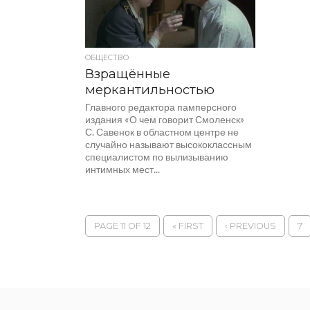
ОБЩЕСТВО
Взращённые
меркантильностью
Главного редактора памперсного
издания «О чем говорит Смоленск»
С. Савенок в областном центре не
случайно называют высококлассным
специалистом по вылизыванию
интимных мест...
PAGE 11 OF 12
« FIRST
‹ PREVIOUS
7