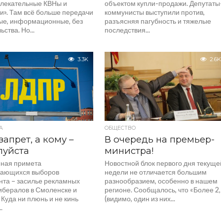
влекательные КВНы и
объектом купли-продажи. Депутаты
и». Там всё больше передачи
коммунисты выступили против,
ые, информационные, без
разъясняя пагубность и тяжелые
ьства. Но...
последствия...
3.3K
2.6K
А
ОБЩЕСТВО
запрет, а кому –
В очередь на премьер-
луйста
министра!
ная примета
Новостной блок первого дня текуще
ающихся выборов
недели не отличается большим
нта – засилье рекламных
разнообразием, особенно в нашем
ибералов в Смоленске и
регионе. Сообщалось, что «Более 2
 Куда ни плюнь и не кинь
(видимо, один из них...
.