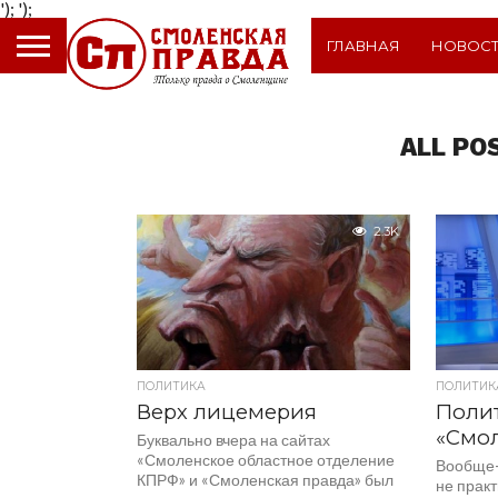
');
');
ГЛАВНАЯ
НОВОС
ALL PO
2.3K
ПОЛИТИКА
ПОЛИТИК
Верх лицемерия
Полит
«Смо
Буквально вчера на сайтах
«Смоленское областное отделение
Вообще-
КПРФ» и «Смоленская правда» был
не прак