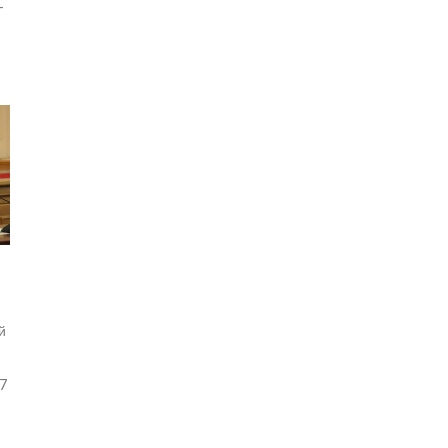
-
й
,7