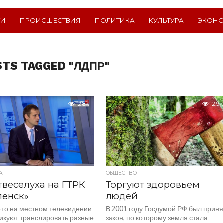
ТИ
ПРОИСШЕСТВИЯ
ПОЛИТИКА
КУЛЬТУРА
ЭКОН
STS TAGGED "ЛДПР"
2.8K
2.9K
А
ОБЩЕСТВО
веселуха на ГТРК
Торгуют здоровьем
ленск»
людей
то на местном телевидении
В 2001 году Госдумой РФ был приня
тикуют транслировать разные
закон, по которому земля стала