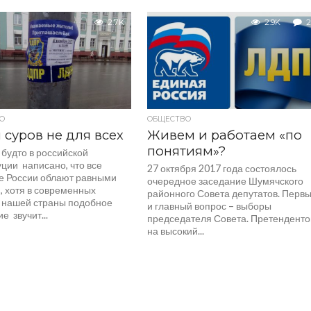
2.7K
2.9K
2
О
ОБЩЕСТВО
 суров не для всех
Живем и работаем «по
понятиям»?
 будто в российской
ции написано, что все
27 октября 2017 года состоялось
е России облают равными
очередное заседание Шумячского
, хотя в современных
районного Совета депутатов. Перв
 нашей страны подобное
и главный вопрос – выборы
е звучит...
председателя Совета. Претенденто
на высокий...