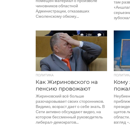
помещен материал о произволе
там раз
чиновников областной
«Аншлаг
Администрации, отказавших
серьезн
Смоленскому обкому...
зубоскал
2.8K
1
ПОЛИТИКА
ПОЛИТИК
Как Жириновского на
Кому 
пенсию провожают
пожа
Жириновский всё больше
Неубиен
разочаровывает своих сторонников.
приближ
Видимо, возраст дает о себе знать. В
президе
Сети активно обсуждают видео, на
щитов л
котором бессменный руководитель
области.
либерал-демократов...
взгляд –..