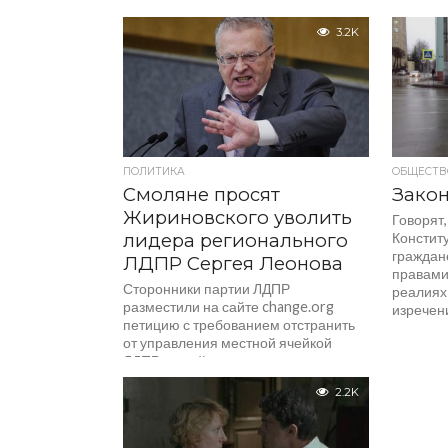
3.2K
ПОЛИТИКА
ОБЩЕСТВ
Смоляне просят
Закон
Жириновского уволить
Говорят,
лидера регионального
Конститу
граждан
ЛДПР Сергея Леонова
правами
Сторонники партии ЛДПР
реалиях
разместили на сайте change.org
изречени
петицию с требованием отстранить
от управления местной ячейкой
ЛДПР ее действующего
руководителя — депутата
2.2K
Смоленской...