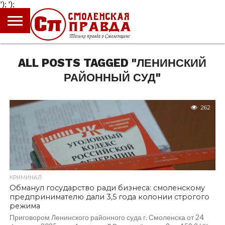
');
');
ГЛАВНАЯ
НОВОСТИ
ПРОИСШЕСТВИЯ
ПОЛИТИКА
КУЛЬТУРА
ЭКОНОМИКА
ОБЩЕСТВО
БЛОГИ
ALL POSTS TAGGED "ЛЕНИНСКИЙ
РАЙОННЫЙ СУД"
262
КРИМИНАЛ
Обманул государство ради бизнеса: смоленскому
предпринимателю дали 3,5 года колонии строгого
режима
Приговором Ленинского районного суда г. Смоленска от 24