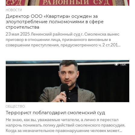
НОВОСТИ
Директор ООО «Квартира» осужден за
злоупотребление полномочиями в сфере
строительства
23 мая 2025 Ленинский районный суд г. Смоленска вынес
приговор в отношении лица, признанного виновным в
совершении преступления, предусмотренного ч. 2 ст.201...
1.6K
ОБЩЕСТВО
Террорист поблагодарил смоленский суд
Не знаю, как вы, уважаемые читатели, а лично я перестал
напрочь понимать логику действий смоленского правосудия.
Когда за незначительное правонарушение человек может...