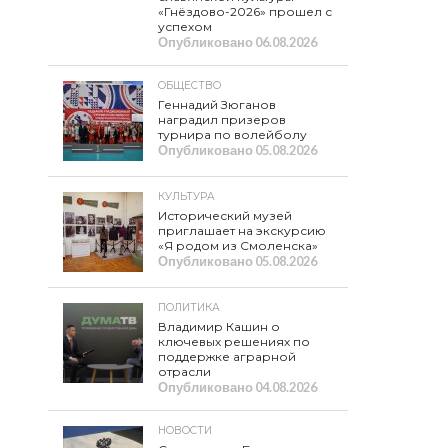
«Гнёздово-2026» прошел с
успехом
Опубликовано
06.08.2026
ОБЩЕСТВО
Геннадий Зюганов
наградил призеров
турнира по волейболу
Опубликовано
05.08.2026
КУЛЬТУРА
Исторический музей
приглашает на экскурсию
«Я родом из Смоленска»
Опубликовано
05.08.2026
ПОЛИТИКА
Владимир Кашин о
ключевых решениях по
поддержке аграрной
отрасли
Опубликовано
04.08.2026
НОВОСТИ