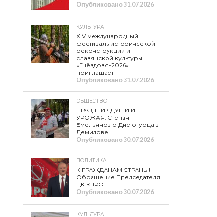
Опубликовано
31.07.2026
КУЛЬТУРА
XIV международный
фестиваль исторической
реконструкции и
славянской культуры
«Гнёздово-2026»
приглашает
Опубликовано
31.07.2026
ОБЩЕСТВО
ПРАЗДНИК ДУШИ И
УРОЖАЯ. Степан
Емельянов о Дне огурца в
Демидове
Опубликовано
30.07.2026
ПОЛИТИКА
К ГРАЖДАНАМ СТРАНЫ!
Обращение Председателя
ЦК КПРФ
Опубликовано
30.07.2026
КУЛЬТУРА