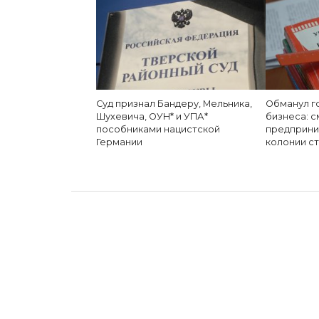
Суд признал Бандеру, Мельника,
Обманул г
Шухевича, ОУН* и УПА*
бизнеса: 
пособниками нацистской
предприни
Германии
колонии с
дата: 10.02.2025
ПРОБЛЕМА
Смоленщина вым
Автор:
admin
Опубликовано
10.02.2025