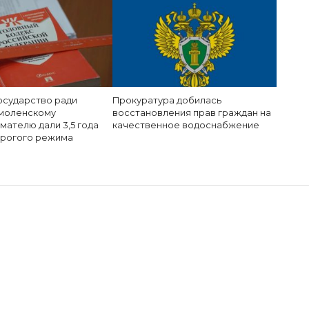
осударство ради
Прокуратура добилась
смоленскому
восстановления прав граждан на
мателю дали 3,5 года
качественное водоснабжение
трогого режима
ирает