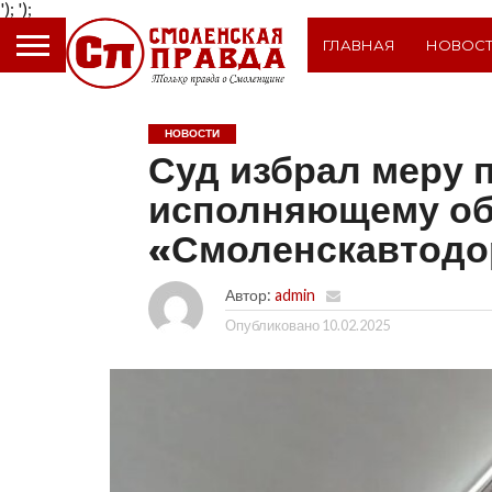
');
');
ГЛАВНАЯ
НОВОС
НОВОСТИ
Суд избрал меру 
исполняющему об
«Смоленскавтодо
Автор:
admin
Опубликовано
10.02.2025