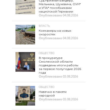
Суд признал Бандеру,
Мельника, Шухевича, ОУН*
и УПА* пособниками
нацистской Германии
Опубликовано
04.08.2026
ВЛАСТЬ
Коекакеры на новых
скоростях
Опубликовано
04.08.2026
ОБЩЕСТВО
В прокуратуре
Смоленской области
подведены итоги работы
за первое полугодие 2026
года
Опубликовано
03.08.2026
ОБЩЕСТВО
Навечно в памяти
народной
Опубликовано
03.08.2026