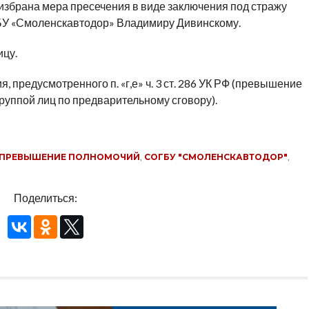
избрана мера пресечения в виде заключения под стражу
ГБУ «Смоленскавтодор» Владимиру Дивинскому.
цу.
 предусмотренного п. «г,е» ч. 3 ст. 286 УК РФ (превышение
уппой лиц по предварительному сговору).
ПРЕВЫШЕНИЕ ПОЛНОМОЧИЙ
,
СОГБУ "СМОЛЕНСКАВТОДОР"
,
Поделиться: