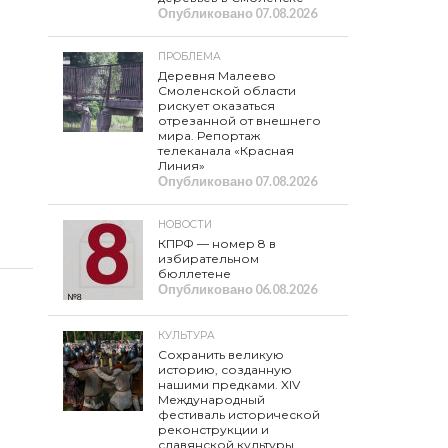
Опубликовано
07.08.2026
ПРОБЛЕМА
Деревня Малеево
Смоленской области
рискует оказаться
отрезанной от внешнего
мира. Репортаж
телеканала «Красная
Линия»
Опубликовано
07.08.2026
НОВОСТИ
КПРФ — номер 8 в
избирательном
бюллетене
Опубликовано
06.08.2026
КУЛЬТУРА
Сохранить великую
историю, созданную
нашими предками. XIV
Международный
фестиваль исторической
реконструкции и
славянской культуры