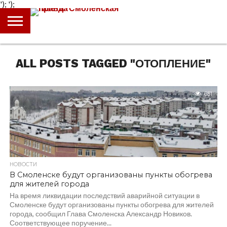
');
');
ГЛАВНАЯ
НОВОСТИ
ПРОИСШЕСТВИЯ
ПОЛИТИКА
КУЛЬТУРА
ЭКОНОМИКА
ОБЩЕСТВО
БЛОГИ
ALL POSTS TAGGED "ОТОПЛЕНИЕ"
651
НОВОСТИ
В Смоленске будут организованы пункты обогрева
для жителей города
На время ликвидации последствий аварийной ситуации в
Смоленске будут организованы пункты обогрева для жителей
города, сообщил Глава Смоленска Александр Новиков.
Соответствующее поручение...