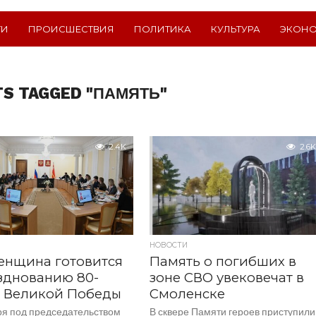
ТИ
ПРОИСШЕСТВИЯ
ПОЛИТИКА
КУЛЬТУРА
ЭКОН
TS TAGGED "ПАМЯТЬ"
2.4K
2.6K
НОВОСТИ
енщина готовится
Память о погибших в
зднованию 80-
зоне СВО увековечат в
я Великой Победы
Смоленске
ря под председательством
В сквере Памяти героев приступили