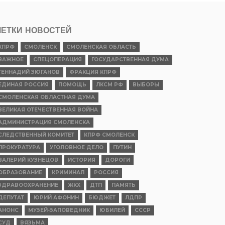
ЕТКИ НОВОСТЕЙ
КПРФ
СМОЛЕНСК
СМОЛЕНСКАЯ ОБЛАСТЬ
ВАЖНОЕ
СПЕЦОПЕРАЦИЯ
ГОСУДАРСТВЕННАЯ ДУМА
ГЕННАДИЙ ЗЮГАНОВ
ФРАКЦИЯ КПРФ
ЕДИНАЯ РОССИЯ
ПОМОЩЬ
ЛКСМ РФ
ВЫБОРЫ
СМОЛЕНСКАЯ ОБЛАСТНАЯ ДУМА
ВЕЛИКАЯ ОТЕЧЕСТВЕННАЯ ВОЙНА
АДМИНИСТРАЦИЯ СМОЛЕНСКА
СЛЕДСТВЕННЫЙ КОМИТЕТ
КПРФ СМОЛЕНСК
ПРОКУРАТУРА
УГОЛОВНОЕ ДЕЛО
ПУТИН
ВАЛЕРИЙ КУЗНЕЦОВ
ИСТОРИЯ
ДОРОГИ
ОБРАЗОВАНИЕ
КРИМИНАЛ
РОССИЯ
ЗДРАВООХРАНЕНИЕ
ЖКХ
ДТП
ПАМЯТЬ
ДЕПУТАТ
ЮРИЙ АФОНИН
БЮДЖЕТ
ЛДПР
АНОНС
МУЗЕЙ-ЗАПОВЕДНИК
ЮБИЛЕЙ
СССР
СУД
ВЯЗЬМА