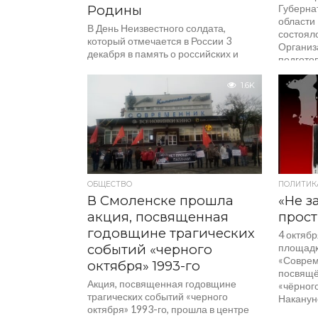
Родины
Губерна
области
В День Неизвестного солдата,
состоял
который отмечается в России 3
Организ
декабря в память о российских и
подгото
советских воинах, погибших в боевых
праздно
действиях на...
Победы в
1.6K
ОБЩЕСТВО
ПОЛИТИК
В Смоленске прошла
«Не з
акция, посвященная
прост
годовщине трагических
4 октябр
событий «черного
площадк
«Соврем
октября» 1993-го
посвящё
Акция, посвященная годовщине
«чёрного
трагических событий «черного
Наканун
октября» 1993-го, прошла в центре