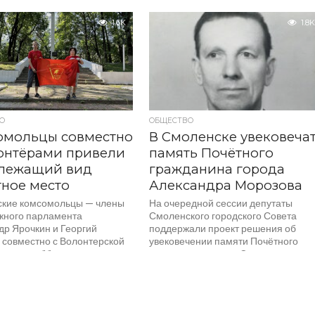
На Смоленщине проходят
1.6K
1.8K
мероприятия, посвященные 81-й
годовщине освобождения региона о
немецко-фашистских захватчиков. 
Сквере памяти Героев в Смоленске
состоялся митинг, в котором...
О
ОБЩЕСТВО
омольцы совместно
В Смоленске увековеча
онтёрами привели
память Почётного
длежащий вид
гражданина города
ное место
Александра Морозова
кие комсомольцы — члены
На очередной сессии депутаты
ного парламента
Смоленского городского Совета
др Ярочкин и Георгий
поддержали проект решения об
 совместно с Волонтерской
увековечении памяти Почётного
ровели субботник на
гражданина города Смоленска,
ле «Памяти жертв Малого...
почётного железнодорожника
Александра Морозова. На...