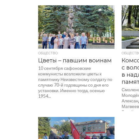
Смоленска. Свое мнение о событиях
тех дней выразили активисты КПРФ,
2.2K
Ленинского...
ОБЩЕСТВО
ОБЩЕСТВ
Цветы – павшим воинам
Комс
с вол
10 сентября сафоновские
коммунисты возложили цветы к
в на
памятнику Неизвестному солдату по
памят
случаю 70-й годовщины со дня его
Смоленс
установки. Именно тогда, осенью
Молодёж
1954...
Алексан
Матвеев
Ротой п
мемориа
1.9K