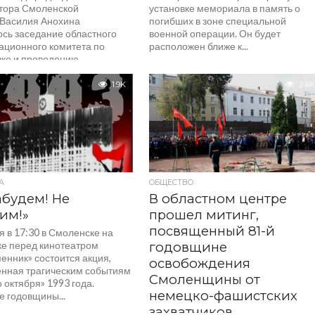
тора Смоленской
установке мемориала в память о
 Василия Анохина
погибших в зоне специальной
ось заседание областного
военной операции. Он будет
ационного комитета по
расположен ближе к...
вке и проведению
вания 80-й годовщины
...
1.9K
2.6K
А
ОБЩЕСТВО
абудем! Не
В областном центре
им!»
прошел митинг,
посвященный 81-й
я в 17:30 в Смоленске на
е перед кинотеатром
годовщине
енник» состоится акция,
освобождения
нная трагическим событиям
Смоленщины от
 октября» 1993 года.
немецко-фашистских
е годовщины...
захватчиков