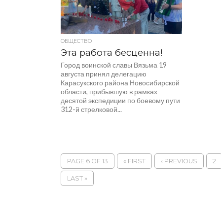
ОБЩЕСТВО
Эта работа бесценна!
Город воинской славы Вязьма 19
августа принял делегацию
Карасукского района Новосибирской
области, прибывшую в рамках
десятой экспедиции по боевому пути
312-й стрелковой...
PAGE 6 OF 13
« FIRST
‹ PREVIOUS
2
LAST »