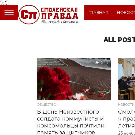
');
');
ГЛАВНАЯ
НОВОС
ALL POS
2.4K
ОБЩЕСТВО
НОВОСТИ
В День Неизвестного
Смол
солдата коммунисты и
к пра
комсомольцы почтили
лети
память защитников
25 нояб