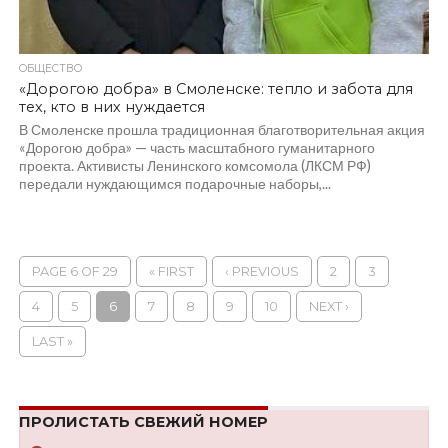
ОБЩЕСТВО
«Дорогою добра» в Смоленске: тепло и забота для
тех, кто в них нуждается
В Смоленске прошла традиционная благотворительная акция
«Дорогою добра» — часть масштабного гуманитарного
проекта. Активисты Ленинского комсомола (ЛКСМ РФ)
передали нуждающимся подарочные наборы,...
PAGE 6 OF 29
« FIRST
‹ PREVIOUS
2
3
4
5
6
7
8
9
10
NEXT ›
LAST »
ПРОЛИСТАТЬ СВЕЖИЙ НОМЕР