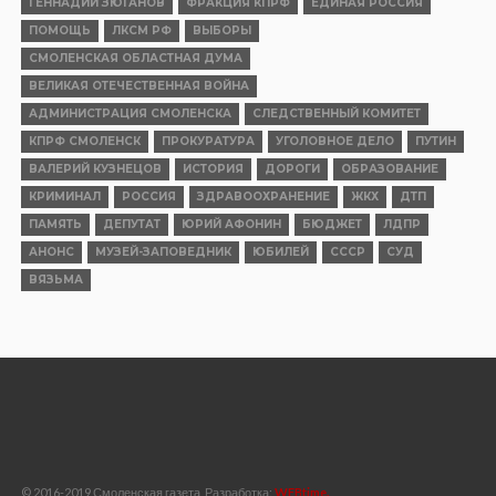
ГЕННАДИЙ ЗЮГАНОВ
ФРАКЦИЯ КПРФ
ЕДИНАЯ РОССИЯ
ПОМОЩЬ
ЛКСМ РФ
ВЫБОРЫ
СМОЛЕНСКАЯ ОБЛАСТНАЯ ДУМА
ВЕЛИКАЯ ОТЕЧЕСТВЕННАЯ ВОЙНА
АДМИНИСТРАЦИЯ СМОЛЕНСКА
СЛЕДСТВЕННЫЙ КОМИТЕТ
КПРФ СМОЛЕНСК
ПРОКУРАТУРА
УГОЛОВНОЕ ДЕЛО
ПУТИН
ВАЛЕРИЙ КУЗНЕЦОВ
ИСТОРИЯ
ДОРОГИ
ОБРАЗОВАНИЕ
КРИМИНАЛ
РОССИЯ
ЗДРАВООХРАНЕНИЕ
ЖКХ
ДТП
ПАМЯТЬ
ДЕПУТАТ
ЮРИЙ АФОНИН
БЮДЖЕТ
ЛДПР
АНОНС
МУЗЕЙ-ЗАПОВЕДНИК
ЮБИЛЕЙ
СССР
СУД
ВЯЗЬМА
© 2016-2019 Смоленская газета, Разработка:
WEBtime.