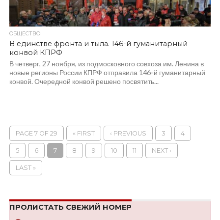
ОБЩЕСТВО
В единстве фронта и тыла. 146-й гуманитарный
конвой КПРФ
В четверг, 27 ноября, из подмосковного совхоза им. Ленина в
новые регионы России КПРФ отправила 146-й гуманитарный
конвой. Очередной конвой решено посвятить...
PAGE 7 OF 29
« FIRST
‹ PREVIOUS
3
4
5
6
7
8
9
10
11
NEXT ›
LAST »
ПРОЛИСТАТЬ СВЕЖИЙ НОМЕР