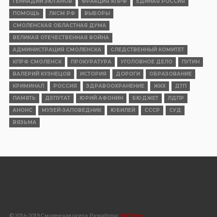
ГЕННАДИЙ ЗЮГАНОВ
ФРАКЦИЯ КПРФ
ЕДИНАЯ РОССИЯ
ПОМОЩЬ
ЛКСМ РФ
ВЫБОРЫ
СМОЛЕНСКАЯ ОБЛАСТНАЯ ДУМА
ВЕЛИКАЯ ОТЕЧЕСТВЕННАЯ ВОЙНА
АДМИНИСТРАЦИЯ СМОЛЕНСКА
СЛЕДСТВЕННЫЙ КОМИТЕТ
КПРФ СМОЛЕНСК
ПРОКУРАТУРА
УГОЛОВНОЕ ДЕЛО
ПУТИН
ВАЛЕРИЙ КУЗНЕЦОВ
ИСТОРИЯ
ДОРОГИ
ОБРАЗОВАНИЕ
КРИМИНАЛ
РОССИЯ
ЗДРАВООХРАНЕНИЕ
ЖКХ
ДТП
ПАМЯТЬ
ДЕПУТАТ
ЮРИЙ АФОНИН
БЮДЖЕТ
ЛДПР
АНОНС
МУЗЕЙ-ЗАПОВЕДНИК
ЮБИЛЕЙ
СССР
СУД
ВЯЗЬМА
© 2016-2019 Смоленская газета, Разработка:
WEBtime.