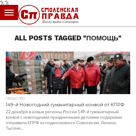
');
');
ГЛАВНАЯ
НОВОСТИ
ПРОИСШЕСТВИЯ
ПОЛИТИКА
КУЛЬТУРА
ЭКОНОМИКА
ОБЩЕСТВО
БЛОГИ
ALL POSTS TAGGED "ПОМОЩЬ"
557
ОБЩЕСТВО
149-й Новогодний гуманитарный конвой от КПРФ
22 декабря в новые регионы России 149-й гуманитарный
конвой с новогодними праздничными детскими подарками
отправила КПРФ из подмосковного Совхоза им. Ленина.
Тысячи...