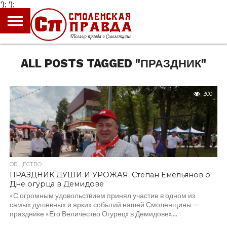
');
');
ГЛАВНАЯ
НОВОСТИ
ПРОИСШЕСТВИЯ
ПОЛИТИКА
КУЛЬТУРА
ЭКОНОМИКА
ОБЩЕСТВО
БЛОГИ
ALL POSTS TAGGED "ПРАЗДНИК"
300
ОБЩЕСТВО
ПРАЗДНИК ДУШИ И УРОЖАЯ. Степан Емельянов о
Дне огурца в Демидове
«С огромным удовольствием принял участие в одном из
самых душевных и ярких событий нашей Смоленщины —
празднике «Его Величество Огурец» в Демидове»,...