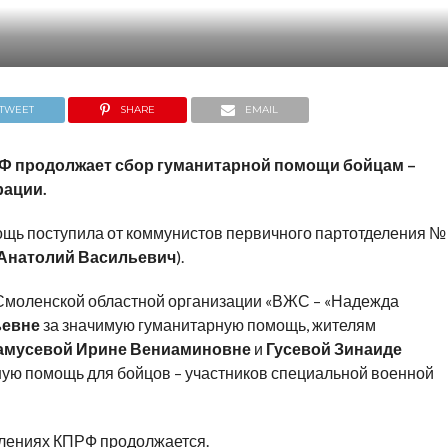
TWEET
SHARE
EMAIL
Ф продолжает сбор гуманитарной помощи бойцам –
рации.
щь поступила от коммунистов первичного партотделения №
 Анатолий Васильевич
).
Смоленской областной организации
«ВЖС – «Надежда
ьевне
за значимую гуманитарную помощь, жителям
амусевой Ирине Вениаминовне
и
Гусевой Зинаиде
ную помощь для бойцов – участников специальной военной
лениях КПРФ продолжается.