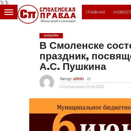
');
');
ГЛАВНАЯ
НОВОС
КУЛЬТУРА
В Смоленске сос
праздник, посвя
А.С. Пушкина
Автор:
admin
Опубликовано
05.06.2026