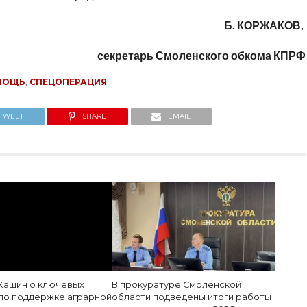
Б. КОРЖАКОВ,
секретарь Смоленского обкома КПРФ
МОЩЬ
,
СПЕЦОПЕРАЦИЯ
TWEET
SHARE
EMAIL
Кашин о ключевых
В прокуратуре Смоленской
по поддержке аграрной
области подведены итоги работы