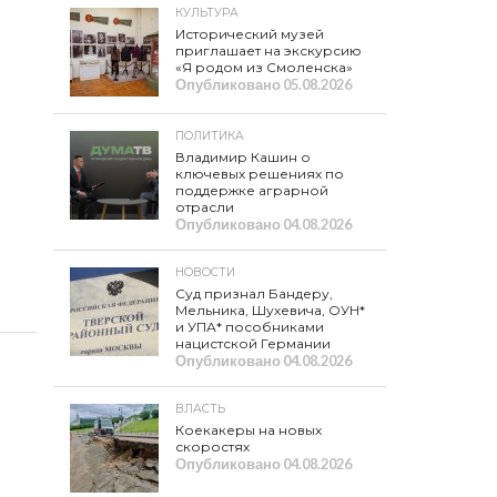
КУЛЬТУРА
Исторический музей
приглашает на экскурсию
«Я родом из Смоленска»
Опубликовано
05.08.2026
ПОЛИТИКА
Владимир Кашин о
ключевых решениях по
поддержке аграрной
отрасли
Опубликовано
04.08.2026
НОВОСТИ
Суд признал Бандеру,
Мельника, Шухевича, ОУН*
и УПА* пособниками
нацистской Германии
Опубликовано
04.08.2026
ВЛАСТЬ
Коекакеры на новых
скоростях
Опубликовано
04.08.2026