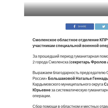
SHARE
Смоленское областное отделение КПР
участникам специальной военной опе
За прошедший период гуманитарная помо
2 города Смоленска (
секретарь Фролов
Выражаем благодарность председателю 
России»
Большаковой Наталье Геннад
Кардымовского муниципального округа
С
Юрьевне
за систематическую гуманитар
операции.
Сбор помощи в областном и местных
отде