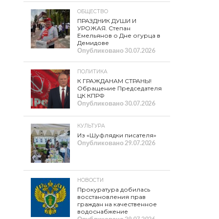
ОБЩЕСТВО
ПРАЗДНИК ДУШИ И
УРОЖАЯ. Степан
Емельянов о Дне огурца в
Демидове
Опубликовано
30.07.2026
ПОЛИТИКА
К ГРАЖДАНАМ СТРАНЫ!
Обращение Председателя
ЦК КПРФ
Опубликовано
30.07.2026
КУЛЬТУРА
Из «Шуфлядки писателя»
Опубликовано
29.07.2026
НОВОСТИ
Прокуратура добилась
восстановления прав
граждан на качественное
водоснабжение