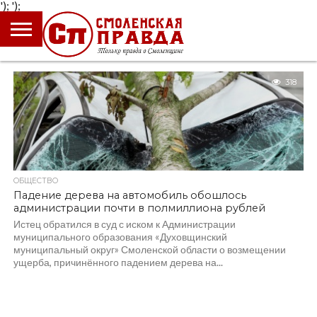
');
');
ГЛАВНАЯ
НОВОСТИ
ПРОИСШЕСТВИЯ
ПОЛИТИКА
КУЛЬТУРА
ЭКОНОМИКА
ОБЩЕСТВО
БЛОГИ
318
ОБЩЕСТВО
Падение дерева на автомобиль обошлось
администрации почти в полмиллиона рублей
Истец обратился в суд с иском к Администрации
муниципального образования «Духовщинский
муниципальный округ» Смоленской области о возмещении
ущерба, причинённого падением дерева на...