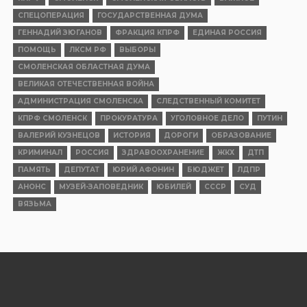
СПЕЦОПЕРАЦИЯ
ГОСУДАРСТВЕННАЯ ДУМА
ГЕННАДИЙ ЗЮГАНОВ
ФРАКЦИЯ КПРФ
ЕДИНАЯ РОССИЯ
ПОМОЩЬ
ЛКСМ РФ
ВЫБОРЫ
СМОЛЕНСКАЯ ОБЛАСТНАЯ ДУМА
ВЕЛИКАЯ ОТЕЧЕСТВЕННАЯ ВОЙНА
АДМИНИСТРАЦИЯ СМОЛЕНСКА
СЛЕДСТВЕННЫЙ КОМИТЕТ
КПРФ СМОЛЕНСК
ПРОКУРАТУРА
УГОЛОВНОЕ ДЕЛО
ПУТИН
ВАЛЕРИЙ КУЗНЕЦОВ
ИСТОРИЯ
ДОРОГИ
ОБРАЗОВАНИЕ
КРИМИНАЛ
РОССИЯ
ЗДРАВООХРАНЕНИЕ
ЖКХ
ДТП
ПАМЯТЬ
ДЕПУТАТ
ЮРИЙ АФОНИН
БЮДЖЕТ
ЛДПР
АНОНС
МУЗЕЙ-ЗАПОВЕДНИК
ЮБИЛЕЙ
СССР
СУД
ВЯЗЬМА