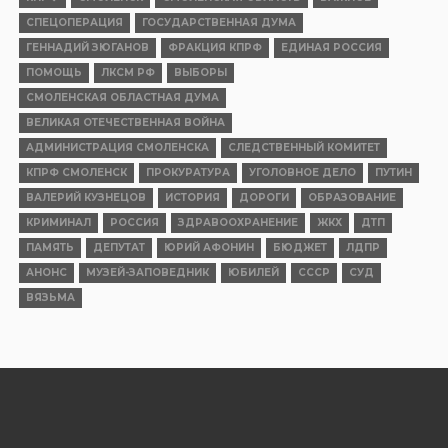
СПЕЦОПЕРАЦИЯ
ГОСУДАРСТВЕННАЯ ДУМА
ГЕННАДИЙ ЗЮГАНОВ
ФРАКЦИЯ КПРФ
ЕДИНАЯ РОССИЯ
ПОМОЩЬ
ЛКСМ РФ
ВЫБОРЫ
СМОЛЕНСКАЯ ОБЛАСТНАЯ ДУМА
ВЕЛИКАЯ ОТЕЧЕСТВЕННАЯ ВОЙНА
АДМИНИСТРАЦИЯ СМОЛЕНСКА
СЛЕДСТВЕННЫЙ КОМИТЕТ
КПРФ СМОЛЕНСК
ПРОКУРАТУРА
УГОЛОВНОЕ ДЕЛО
ПУТИН
ВАЛЕРИЙ КУЗНЕЦОВ
ИСТОРИЯ
ДОРОГИ
ОБРАЗОВАНИЕ
КРИМИНАЛ
РОССИЯ
ЗДРАВООХРАНЕНИЕ
ЖКХ
ДТП
ПАМЯТЬ
ДЕПУТАТ
ЮРИЙ АФОНИН
БЮДЖЕТ
ЛДПР
АНОНС
МУЗЕЙ-ЗАПОВЕДНИК
ЮБИЛЕЙ
СССР
СУД
ВЯЗЬМА