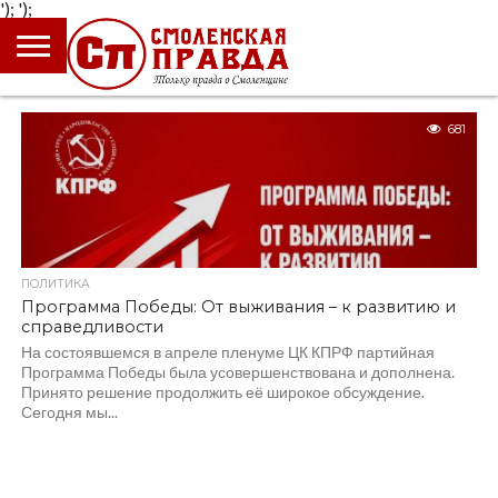
');
');
ГЛАВНАЯ
НОВОСТИ
ПРОИСШЕСТВИЯ
ПОЛИТИКА
КУЛЬТУРА
ЭКОНОМИКА
ОБЩЕСТВО
БЛОГИ
681
ПОЛИТИКА
Программа Победы: От выживания – к развитию и
справедливости
На состоявшемся в апреле пленуме ЦК КПРФ партийная
Программа Победы была усовершенствована и дополнена.
Принято решение продолжить её широкое обсуждение.
Сегодня мы...