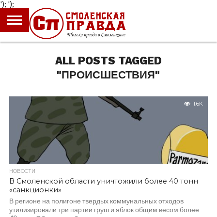
');
');
ГЛАВНАЯ
НОВОСТИ
ПРОИСШЕСТВИЯ
ПОЛИТИКА
КУЛЬТУРА
ЭКОНОМИКА
ОБЩЕСТВО
БЛОГИ
ALL POSTS TAGGED
"ПРОИСШЕСТВИЯ"
1.6K
НОВОСТИ
В Смоленской области уничтожили более 40 тонн
«санкционки»
В регионе на полигоне твердых коммунальных отходов
утилизировали три партии груш и яблок общим весом более