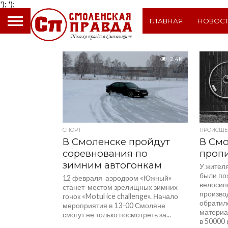
');
');
ГЛАВНАЯ
НОВОС
2.4K
СПОРТ
ПРОИСШЕ
В Смоленске пройдут
В Смо
соревнования по
проп
зимним автогонкам
У жител
были по
12 февраля аэродром «Южный»
велосип
станет местом зрелищных зимних
произво
гонок «Motul ice challenge». Начало
обратил
мероприятия в 13-00 Смоляне
материа
смогут не только посмотреть за...
в 50000 