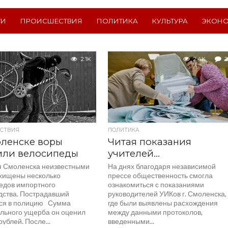
ТИ
ПРОИСШЕСТВИЯ
ПОЛИТИКА
КУЛЬТУРА
ЭКОН
2.1K
2.4K
2
СТВИЯ
ПОЛИТИКА
ленске воры
Читая показания
или велосипеды
учителей…
я Смоленска неизвестными
На днях благодаря независимой
хищены несколько
прессе общественность смогла
едов импортного
ознакомиться с показаниями
дства. Пострадавший
руководителей УИКов г. Смоленска,
ся в полицию Сумма
где были выявлены расхождения
льного ущерба он оценил
между данными протоколов,
рублей. После...
введенными...