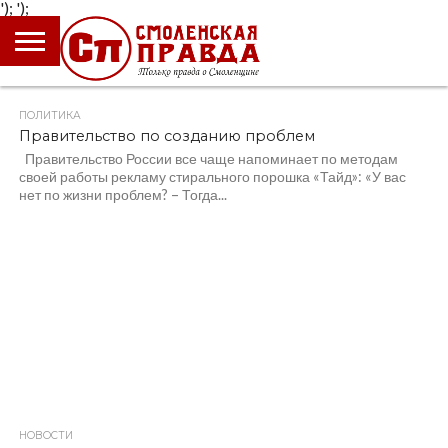
');
');
ГЛАВНАЯ
НОВОСТИ
ПРОИСШЕСТВИЯ
ПОЛИТИКА
КУЛЬТУРА
ЭКОНОМИКА
ОБЩЕСТВО
БЛОГИ
ПОЛИТИКА
2.5K
1
Правительство по созданию проблем
Правительство России все чаще напоминает по методам
своей работы рекламу стирального порошка «Тайд»: «У вас
нет по жизни проблем? – Тогда...
НОВОСТИ
2.2K