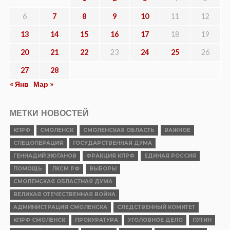
6
7
8
9
10
11
12
13
14
15
16
17
18
19
20
21
22
23
24
25
26
27
28
« Янв
Мар »
МЕТКИ НОВОСТЕЙ
КПРФ
СМОЛЕНСК
СМОЛЕНСКАЯ ОБЛАСТЬ
ВАЖНОЕ
СПЕЦОПЕРАЦИЯ
ГОСУДАРСТВЕННАЯ ДУМА
ГЕННАДИЙ ЗЮГАНОВ
ФРАКЦИЯ КПРФ
ЕДИНАЯ РОССИЯ
ПОМОЩЬ
ЛКСМ РФ
ВЫБОРЫ
СМОЛЕНСКАЯ ОБЛАСТНАЯ ДУМА
ВЕЛИКАЯ ОТЕЧЕСТВЕННАЯ ВОЙНА
АДМИНИСТРАЦИЯ СМОЛЕНСКА
СЛЕДСТВЕННЫЙ КОМИТЕТ
КПРФ СМОЛЕНСК
ПРОКУРАТУРА
УГОЛОВНОЕ ДЕЛО
ПУТИН