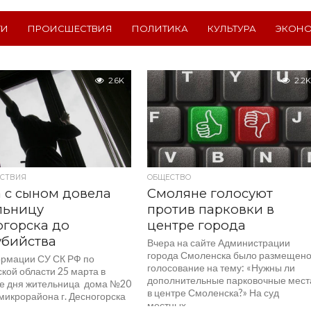
ТИ
ПРОИСШЕСТВИЯ
ПОЛИТИКА
КУЛЬТУРА
ЭКОН
2.6K
2.2K
СТВИЯ
ОБЩЕСТВО
 с сыном довела
Смоляне голосуют
льницу
против парковки в
горска до
центре города
убийства
Вчера на сайте Администрации
города Смоленска было размещен
рмации СУ СК РФ по
голосование на тему: «Нужны ли
кой области 25 марта в
дополнительные парковочные мест
е дня жительница дома №20
в центре Смоленска?» На суд
микрорайона г. Десногорска
местных...
ась из...