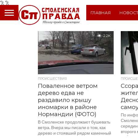
');
');
ГЛАВНАЯ
НОВОС
2.2K
ПРОИСШЕСТВИЯ
ПРОИСШЕ
Поваленное ветром
Ссора
дерево едва не
жите
раздавило крышу
Десно
иномарки в районе
само
Нормандии (ФОТО)
По инфо
Смоленс
В Смоленске продолжают бушевать
середин
ветра. Вчера мы писали о том, как
второго 
дерево и стоявший рядом каменный
выбросил