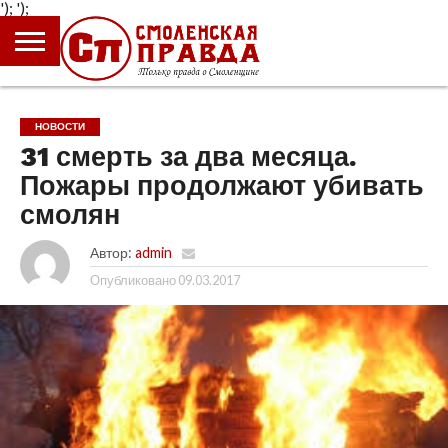
');
');
ГЛАВНАЯ
НОВОСТИ
ПРОИСШЕСТВИЯ
ПОЛИТИКА
КУЛЬТУРА
ЭКОНОМИКА
ОБЩЕСТВО
БЛОГИ
НОВОСТИ
31 смерть за два месяца.
Пожары продолжают убивать
смолян
Автор:
admin
Опубликовано
09.03.2017