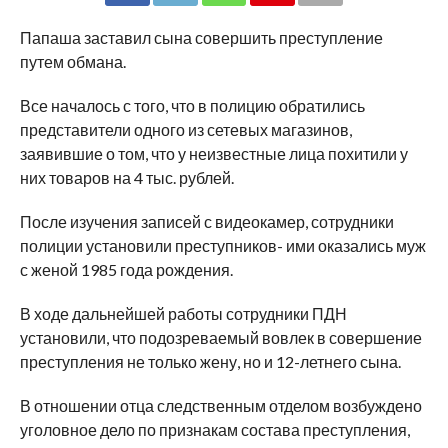
SHARE
TWEET
SHARE
SHARE
EMAIL
Папаша заставил сына совершить преступление
путем обмана.
Все началось с того, что в полицию обратились
представители одного из сетевых магазинов,
заявившие о том, что у неизвестные лица похитили у
них товаров на 4 тыс. рублей.
После изучения записей с видеокамер, сотрудники
полиции установили преступников- ими оказались муж
с женой 1985 года рождения.
В ходе дальнейшей работы сотрудники ПДН
установили, что подозреваемый вовлек в совершение
преступления не только жену, но и 12-летнего сына.
В отношении отца следственным отделом возбуждено
уголовное дело по признакам состава преступления,