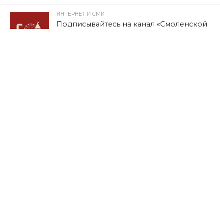
ИНТЕРНЕТ И СМИ
Подписывайтесь на канал «Смоленской
правды» в мессенджере МАХ
Опубликовано
31.07.2026
ОБЩЕСТВО
В КПРФ предложили проводить
выборы одним днем
Опубликовано
31.07.2026
КУЛЬТУРА
XIV международный фестиваль
исторической реконструкции и
славянской культуры «Гнёздово-2026»
приглашает
Опубликовано
31.07.2026
ОБЩЕСТВО
ПРАЗДНИК ДУШИ И УРОЖАЯ. Степан
Емельянов о Дне огурца в Демидове
Опубликовано
30.07.2026