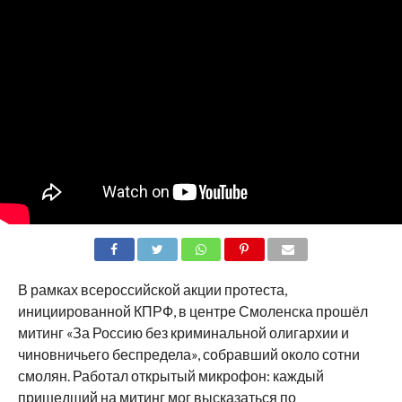
SHARE
TWEET
SHARE
SHARE
EMAIL
В рамках всероссийской акции протеста,
инициированной КПРФ, в центре Смоленска прошёл
митинг «За Россию без криминальной олигархии и
чиновничьего беспредела», собравший около сотни
смолян. Работал открытый микрофон: каждый
пришедший на митинг мог высказаться по