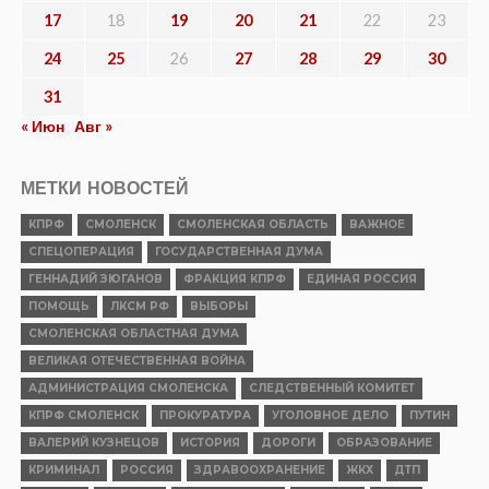
17
18
19
20
21
22
23
24
25
26
27
28
29
30
31
« Июн
Авг »
МЕТКИ НОВОСТЕЙ
КПРФ
СМОЛЕНСК
СМОЛЕНСКАЯ ОБЛАСТЬ
ВАЖНОЕ
СПЕЦОПЕРАЦИЯ
ГОСУДАРСТВЕННАЯ ДУМА
ГЕННАДИЙ ЗЮГАНОВ
ФРАКЦИЯ КПРФ
ЕДИНАЯ РОССИЯ
ПОМОЩЬ
ЛКСМ РФ
ВЫБОРЫ
СМОЛЕНСКАЯ ОБЛАСТНАЯ ДУМА
ВЕЛИКАЯ ОТЕЧЕСТВЕННАЯ ВОЙНА
АДМИНИСТРАЦИЯ СМОЛЕНСКА
СЛЕДСТВЕННЫЙ КОМИТЕТ
КПРФ СМОЛЕНСК
ПРОКУРАТУРА
УГОЛОВНОЕ ДЕЛО
ПУТИН
ВАЛЕРИЙ КУЗНЕЦОВ
ИСТОРИЯ
ДОРОГИ
ОБРАЗОВАНИЕ
КРИМИНАЛ
РОССИЯ
ЗДРАВООХРАНЕНИЕ
ЖКХ
ДТП