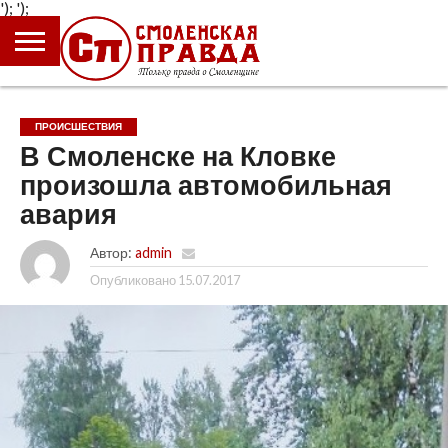
');
');
ГЛАВНАЯ
НОВОСТИ
ПРОИСШЕСТВИЯ
ПОЛИТИКА
КУЛЬТУРА
ЭКОНОМИКА
ОБЩЕСТВО
БЛОГИ
ПРОИСШЕСТВИЯ
В Смоленске на Кловке
произошла автомобильная
авария
Автор:
admin
Опубликовано
15.07.2017