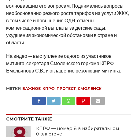
волновавшим его вопросам. Поднимались вопросы
необоснованно резкого роста тарифов на услуги ЖКХ,
в том числе и повышения ОДН, отмены
компенсационной выплаты за детские сады,
ухудшения экономической обстановки в стране и
области.
На видео — выступление одного из участников
митинга, секретаря Смоленского горкома КПРФ
Емельянова С.В., и оглашение резолюции митинга.
МЕТКИ
ВАЖНОЕ
,
КПРФ
,
ПРОТЕСТ
,
СМОЛЕНСК
SHARE
TWEET
SHARE
SHARE
EMAIL
СМОТРИТЕ ТАКЖЕ
КПРФ — номер 8 в избирательном
бюллетене