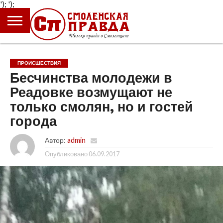
');
');
ГЛАВНАЯ
НОВОСТИ
ПРОИСШЕСТВИЯ
ПОЛИТИКА
КУЛЬТУРА
ЭКОНОМИКА
ОБЩЕСТВО
БЛОГИ
ПРОИСШЕСТВИЯ
Бесчинства молодежи в
Реадовке возмущают не
только смолян, но и гостей
города
Автор:
admin
Опубликовано
06.09.2017