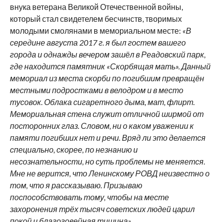
внука ветерана Великой Отечественной войны,
который стал свидетелем бесчинств, творимых
молодыми смолянами в мемориальном месте:
«В
середине августа 2017 г. я был гостем вашего
города и однажды вечером зашёл в Реадовский парк,
где находится памятник «Скорбящая мать». Данный
мемориал из места скорби по погибшим превращён
местными подростками в велодром и в место
тусовок. Облака сигаретного дыма, мат, флирт.
Мемориальная стена служит отличной ширмой от
посторонних глаз. Словом, ни о каком уважении к
памяти погибших нет и речи. Вряд ли это делается
специально, скорее, по незнанию и
несознательности, но суть проблемы не меняется.
Мне не верится, что Ленинскому РОВД неизвестно о
том, что я рассказываю. Призываю
поспособствовать тому, чтобы на месте
захоронения трёх тысяч советских людей царил
покой и благоговейная тишина»
.