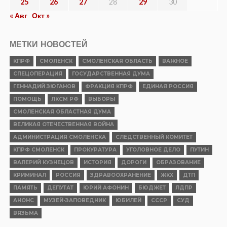
25
26
27
28
29
30
« Авг
Окт »
МЕТКИ НОВОСТЕЙ
КПРФ
СМОЛЕНСК
СМОЛЕНСКАЯ ОБЛАСТЬ
ВАЖНОЕ
СПЕЦОПЕРАЦИЯ
ГОСУДАРСТВЕННАЯ ДУМА
ГЕННАДИЙ ЗЮГАНОВ
ФРАКЦИЯ КПРФ
ЕДИНАЯ РОССИЯ
ПОМОЩЬ
ЛКСМ РФ
ВЫБОРЫ
СМОЛЕНСКАЯ ОБЛАСТНАЯ ДУМА
ВЕЛИКАЯ ОТЕЧЕСТВЕННАЯ ВОЙНА
АДМИНИСТРАЦИЯ СМОЛЕНСКА
СЛЕДСТВЕННЫЙ КОМИТЕТ
КПРФ СМОЛЕНСК
ПРОКУРАТУРА
УГОЛОВНОЕ ДЕЛО
ПУТИН
ВАЛЕРИЙ КУЗНЕЦОВ
ИСТОРИЯ
ДОРОГИ
ОБРАЗОВАНИЕ
КРИМИНАЛ
РОССИЯ
ЗДРАВООХРАНЕНИЕ
ЖКХ
ДТП
ПАМЯТЬ
ДЕПУТАТ
ЮРИЙ АФОНИН
БЮДЖЕТ
ЛДПР
АНОНС
МУЗЕЙ-ЗАПОВЕДНИК
ЮБИЛЕЙ
СССР
СУД
ВЯЗЬМА