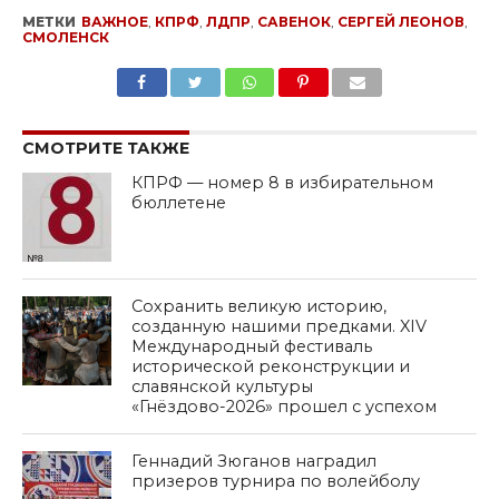
МЕТКИ
ВАЖНОЕ
,
КПРФ
,
ЛДПР
,
САВЕНОК
,
СЕРГЕЙ ЛЕОНОВ
,
СМОЛЕНСК
SHARE
TWEET
SHARE
SHARE
EMAIL
СМОТРИТЕ ТАКЖЕ
КПРФ — номер 8 в избирательном
бюллетене
Сохранить великую историю,
созданную нашими предками. XIV
Международный фестиваль
исторической реконструкции и
славянской культуры
«Гнёздово-2026» прошел с успехом
Геннадий Зюганов наградил
призеров турнира по волейболу