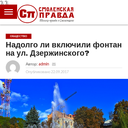
');
');
ГЛАВНАЯ
НОВОСТИ
ПРОИСШЕСТВИЯ
ПОЛИТИКА
КУЛЬТУРА
ЭКОНОМИКА
ОБЩЕСТВО
БЛОГИ
ОБЩЕСТВО
Надолго ли включили фонтан
на ул. Дзержинского?
Автор:
admin
Опубликовано
22.09.2017