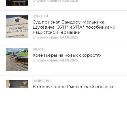
Опубликовано
04.08.2026
НОВОСТИ
Суд признал Бандеру, Мельника,
Шухевича, ОУН* и УПА* пособниками
нацистской Германии
Опубликовано
04.08.2026
ВЛАСТЬ
Коекакеры на новых скоростях
Опубликовано
04.08.2026
ОБЩЕСТВО
В прокуратуре Смоленской области
подведены итоги работы за первое
полугодие 2026 года
Опубликовано
03.08.2026
ОБЩЕСТВО
Навечно в памяти народной
Опубликовано
03.08.2026