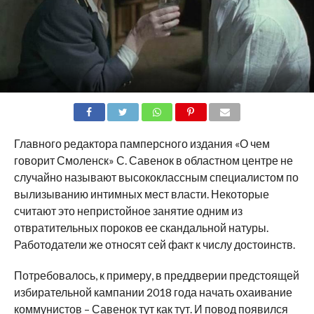
SHARE
TWEET
SHARE
SHARE
EMAIL
Главного редактора памперсного издания «О чем
говорит Смоленск» С. Савенок в областном центре не
случайно называют высококлассным специалистом по
вылизыванию интимных мест власти. Некоторые
считают это непристойное занятие одним из
отвратительных пороков ее скандальной натуры.
Работодатели же относят сей факт к числу достоинств.
Потребовалось, к примеру, в преддверии предстоящей
избирательной кампании 2018 года начать охаивание
коммунистов – Савенок тут как тут. И повод появился