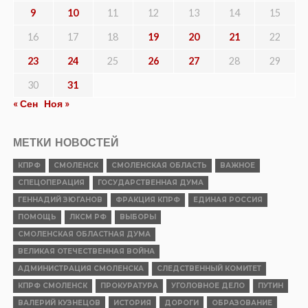
9
10
11
12
13
14
15
16
17
18
19
20
21
22
23
24
25
26
27
28
29
30
31
« Сен
Ноя »
МЕТКИ НОВОСТЕЙ
КПРФ
СМОЛЕНСК
СМОЛЕНСКАЯ ОБЛАСТЬ
ВАЖНОЕ
СПЕЦОПЕРАЦИЯ
ГОСУДАРСТВЕННАЯ ДУМА
ГЕННАДИЙ ЗЮГАНОВ
ФРАКЦИЯ КПРФ
ЕДИНАЯ РОССИЯ
ПОМОЩЬ
ЛКСМ РФ
ВЫБОРЫ
СМОЛЕНСКАЯ ОБЛАСТНАЯ ДУМА
ВЕЛИКАЯ ОТЕЧЕСТВЕННАЯ ВОЙНА
АДМИНИСТРАЦИЯ СМОЛЕНСКА
СЛЕДСТВЕННЫЙ КОМИТЕТ
КПРФ СМОЛЕНСК
ПРОКУРАТУРА
УГОЛОВНОЕ ДЕЛО
ПУТИН
ВАЛЕРИЙ КУЗНЕЦОВ
ИСТОРИЯ
ДОРОГИ
ОБРАЗОВАНИЕ