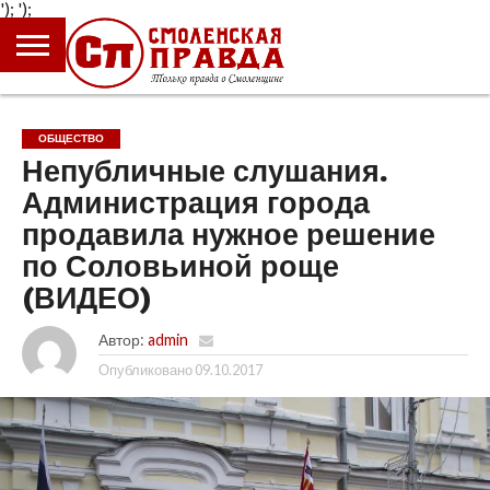
');
');
ГЛАВНАЯ
НОВОСТИ
ПРОИСШЕСТВИЯ
ПОЛИТИКА
КУЛЬТУРА
ЭКОНОМИКА
ОБЩЕСТВО
БЛОГИ
ОБЩЕСТВО
Непубличные слушания.
Администрация города
продавила нужное решение
по Соловьиной роще
(ВИДЕО)
Автор:
admin
Опубликовано
09.10.2017