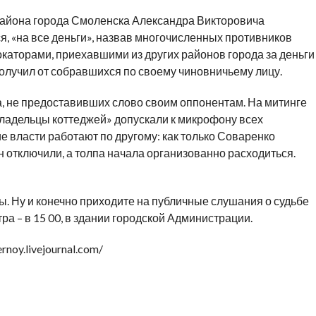
района города Смоленска Александра Викторовича
я, «на все деньги», назвав многочисленных противников
каторами, приехавшими из других районов города за деньги
 получил от собравшихся по своему чиновничьему лицу.
а, не предоставивших слово своим оппонентам. На митинге
владельцы коттеджей» допускали к микрофону всех
е власти работают по другому: как только Соваренко
 отключили, а толпа начала организованно расходиться.
. Ну и конечно приходите на публичные слушания о судьбе
а – в 15 00, в здании городской Администрации.
noy.livejournal.com/