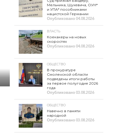
Суд признал Бандеру,
Мельника, Шухевича, ОУН*
и УПА* пособниками
нацистской Германии
Опубликовано
04.08.2026
ВЛАСТЬ
Коекакеры на новых
скоростях
Опубликовано
04.08.2026
ОБЩЕСТВО
В прокуратуре
Смоленской области
подведены итоги работы
за первое полугодие 2026
года
Опубликовано
03.08.2026
ОБЩЕСТВО
Навечно в памяти
народной
Опубликовано
03.08.2026