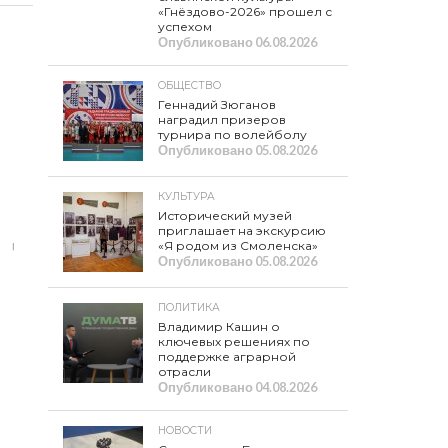
«Гнёздово-2026» прошел с
успехом
Опубликовано
06.08.2026
ОБЩЕСТВО
Геннадий Зюганов
наградил призеров
турнира по волейболу
Опубликовано
05.08.2026
КУЛЬТУРА
Исторический музей
приглашает на экскурсию
«Я родом из Смоленска»
Опубликовано
05.08.2026
ПОЛИТИКА
Владимир Кашин о
ключевых решениях по
поддержке аграрной
отрасли
Опубликовано
04.08.2026
НОВОСТИ