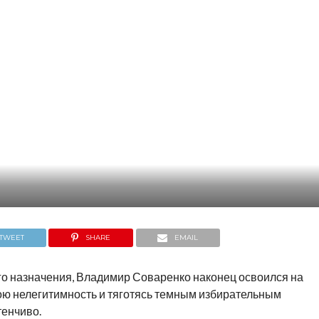
TWEET
SHARE
EMAIL
его назначения, Владимир Соваренко наконец освоился на
вою нелегитимность и тяготясь темным избирательным
тенчиво.