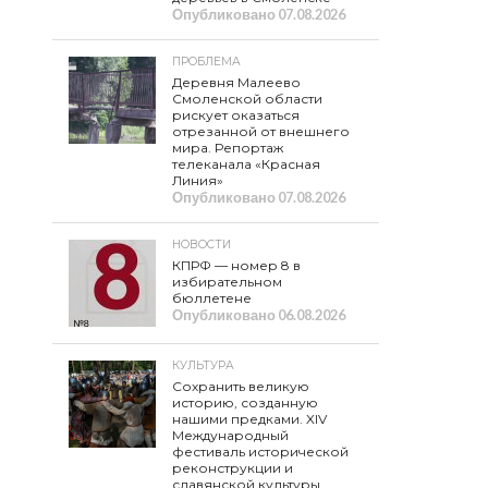
Опубликовано
07.08.2026
ПРОБЛЕМА
Деревня Малеево
Смоленской области
рискует оказаться
отрезанной от внешнего
мира. Репортаж
телеканала «Красная
Линия»
Опубликовано
07.08.2026
НОВОСТИ
КПРФ — номер 8 в
избирательном
бюллетене
Опубликовано
06.08.2026
КУЛЬТУРА
Сохранить великую
историю, созданную
нашими предками. XIV
Международный
фестиваль исторической
реконструкции и
славянской культуры