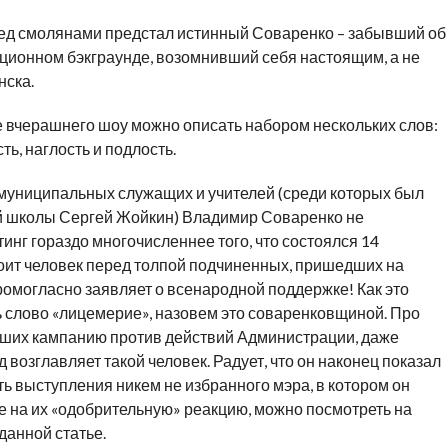
ред смолянами предстал истинный Соваренко – забывший об
ационном бэкграунде, возомнивший себя настоящим, а не
нска.
е вчерашнего шоу можно описать набором нескольких слов:
ь, наглость и подлость.
муниципальных служащих и учителей (среди которых был
-й школы Сергей Жойкин) Владимир Соваренко не
инг гораздо многочисленнее того, что состоялся 14
стоит человек перед толпой подчиненных, пришедших на
громогласно заявляет о всенародной поддержке! Как это
ь слово «лицемерие», назовем это соваренковщиной. Про
авших кампанию против действий Администрации, даже
д возглавляет такой человек. Радует, что он наконец показал
ь выступления никем не избранного мэра, в котором он
е на их «одобрительную» реакцию, можно посмотреть на
данной статье.