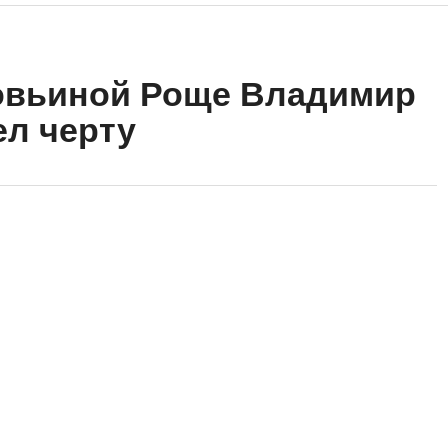
ловьиной Роще Владимир
л черту