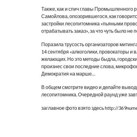
Также, как и спич главы Промышленного 
Самойлова, опозорившегося, как говоритс
застройки лесопитомника «пьяными прово
отрабатывать заказ», за что чуть было не
Поразила трусость организаторов митинг
14 сентября «алкоголики, провокаторы и 
желающих. Но это методы быдла, городски
произнес свои последние слова, микрофон
Демократия на марше…
В общем смотрите видео и делайте выводы
лесопитомника. Очередной раунд уже завтр
заглавное фото взято здесь http://369numer