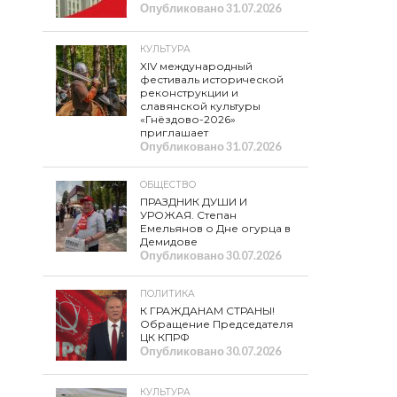
Опубликовано
31.07.2026
КУЛЬТУРА
XIV международный
фестиваль исторической
реконструкции и
славянской культуры
«Гнёздово-2026»
приглашает
Опубликовано
31.07.2026
ОБЩЕСТВО
ПРАЗДНИК ДУШИ И
УРОЖАЯ. Степан
Емельянов о Дне огурца в
Демидове
Опубликовано
30.07.2026
ПОЛИТИКА
К ГРАЖДАНАМ СТРАНЫ!
Обращение Председателя
ЦК КПРФ
Опубликовано
30.07.2026
КУЛЬТУРА