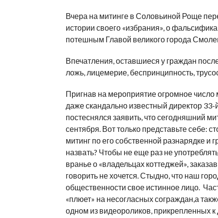
Вчера на митинге в Соловьиной Роще пе
истории своего «избрания», о фальсифик
потешным Главой великого города Смоле
Впечатления, оставшиеся у граждан посл
ложь, лицемерие, беспринципность, трусост
Пригнав на мероприятие огромное число 
даже скандально известный директор 33
постеснялся заявить, что сегодняшний мит
сентября. Вот только представьте себе: 
митинг по его собственной разнарядке и 
назвать? Чтобы не еще раз не употреблят
вранье о «владельцах коттеджей», заказ
говорить не хочется. Стыдно, что наш горо
общественности свое истинное лицо. Част
«плюет» на несогласных сограждан,а такж
одном из видеороликов, прикрепленных к 