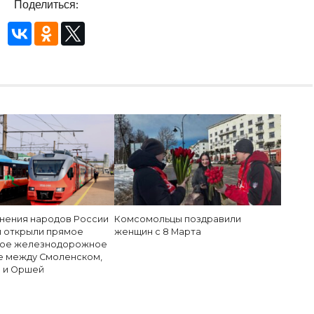
Поделиться:
инения народов России
Комсомольцы поздравили
и открыли прямое
женщин с 8 Марта
ное железнодорожное
 между Смоленском,
 и Оршей