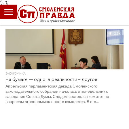
');
');
ГЛАВНАЯ
НОВОСТИ
ПРОИСШЕСТВИЯ
ПОЛИТИКА
КУЛЬТУРА
ЭКОНОМИКА
ОБЩЕСТВО
БЛОГИ
2.3K
ЭКОНОМИКА
На бумаге — одно, в реальности – другое
Апрельская парламентская декада Смоленского
законодательного собрания началась в понедельник с
заседания Совета Думы. Следом состоялся комитет по
вопросам агропромышленного комплекса. В его...