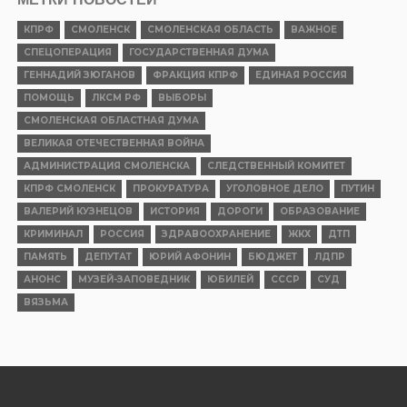
КПРФ
СМОЛЕНСК
СМОЛЕНСКАЯ ОБЛАСТЬ
ВАЖНОЕ
СПЕЦОПЕРАЦИЯ
ГОСУДАРСТВЕННАЯ ДУМА
ГЕННАДИЙ ЗЮГАНОВ
ФРАКЦИЯ КПРФ
ЕДИНАЯ РОССИЯ
ПОМОЩЬ
ЛКСМ РФ
ВЫБОРЫ
СМОЛЕНСКАЯ ОБЛАСТНАЯ ДУМА
ВЕЛИКАЯ ОТЕЧЕСТВЕННАЯ ВОЙНА
АДМИНИСТРАЦИЯ СМОЛЕНСКА
СЛЕДСТВЕННЫЙ КОМИТЕТ
КПРФ СМОЛЕНСК
ПРОКУРАТУРА
УГОЛОВНОЕ ДЕЛО
ПУТИН
ВАЛЕРИЙ КУЗНЕЦОВ
ИСТОРИЯ
ДОРОГИ
ОБРАЗОВАНИЕ
КРИМИНАЛ
РОССИЯ
ЗДРАВООХРАНЕНИЕ
ЖКХ
ДТП
ПАМЯТЬ
ДЕПУТАТ
ЮРИЙ АФОНИН
БЮДЖЕТ
ЛДПР
АНОНС
МУЗЕЙ-ЗАПОВЕДНИК
ЮБИЛЕЙ
СССР
СУД
ВЯЗЬМА