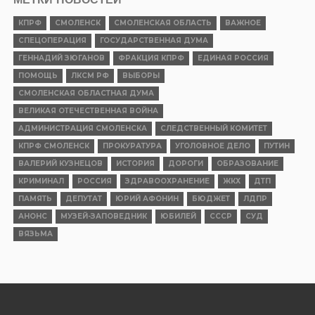
КПРФ
СМОЛЕНСК
СМОЛЕНСКАЯ ОБЛАСТЬ
ВАЖНОЕ
СПЕЦОПЕРАЦИЯ
ГОСУДАРСТВЕННАЯ ДУМА
ГЕННАДИЙ ЗЮГАНОВ
ФРАКЦИЯ КПРФ
ЕДИНАЯ РОССИЯ
ПОМОЩЬ
ЛКСМ РФ
ВЫБОРЫ
СМОЛЕНСКАЯ ОБЛАСТНАЯ ДУМА
ВЕЛИКАЯ ОТЕЧЕСТВЕННАЯ ВОЙНА
АДМИНИСТРАЦИЯ СМОЛЕНСКА
СЛЕДСТВЕННЫЙ КОМИТЕТ
КПРФ СМОЛЕНСК
ПРОКУРАТУРА
УГОЛОВНОЕ ДЕЛО
ПУТИН
ВАЛЕРИЙ КУЗНЕЦОВ
ИСТОРИЯ
ДОРОГИ
ОБРАЗОВАНИЕ
КРИМИНАЛ
РОССИЯ
ЗДРАВООХРАНЕНИЕ
ЖКХ
ДТП
ПАМЯТЬ
ДЕПУТАТ
ЮРИЙ АФОНИН
БЮДЖЕТ
ЛДПР
АНОНС
МУЗЕЙ-ЗАПОВЕДНИК
ЮБИЛЕЙ
СССР
СУД
ВЯЗЬМА