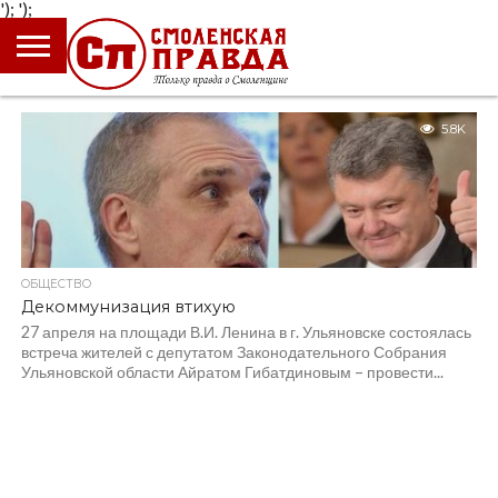
');
');
ГЛАВНАЯ
НОВОСТИ
ПРОИСШЕСТВИЯ
ПОЛИТИКА
КУЛЬТУРА
ЭКОНОМИКА
ОБЩЕСТВО
БЛОГИ
5.8K
ОБЩЕСТВО
Декоммунизация втихую
27 апреля на площади В.И. Ленина в г. Ульяновске состоялась
встреча жителей с депутатом Законодательного Собрания
Ульяновской области Айратом Гибатдиновым – провести...