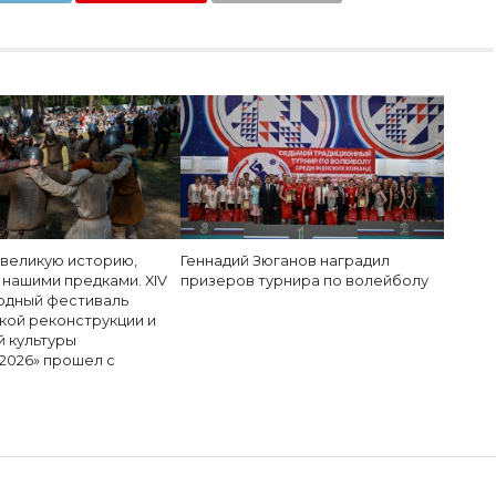
 великую историю,
Геннадий Зюганов наградил
 нашими предками. XIV
призеров турнира по волейболу
дный фестиваль
кой реконструкции и
й культуры
2026» прошел с