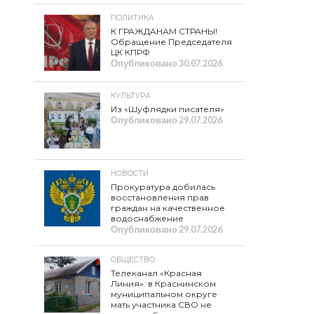
ПОЛИТИКА
К ГРАЖДАНАМ СТРАНЫ!
Обращение Председателя
ЦК КПРФ
Опубликовано
30.07.2026
КУЛЬТУРА
Из «Шуфлядки писателя»
Опубликовано
29.07.2026
НОВОСТИ
Прокуратура добилась
восстановления прав
граждан на качественное
водоснабжение
Опубликовано
29.07.2026
ОБЩЕСТВО
Телеканал «Красная
Линия»: в Краснинском
муниципальном округе
мать участника СВО не