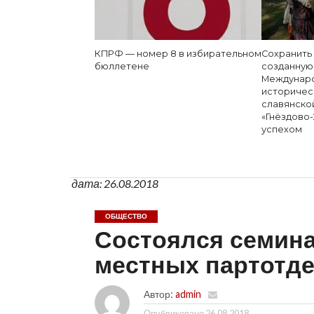
КПРФ — номер 8 в избирательном
Сохранить
бюллетене
созданную
Междунаро
историчес
славянско
«Гнёздово-
успехом
дата: 26.08.2018
ОБЩЕСТВО
Состоялся семина
местных партотд
Автор:
admin
Опубликовано
26.08.2018