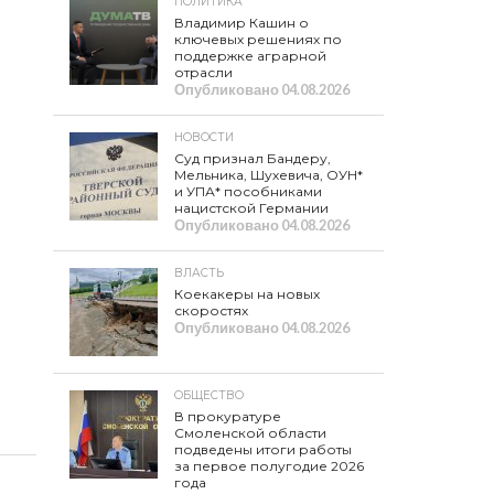
ПОЛИТИКА
Владимир Кашин о
ключевых решениях по
поддержке аграрной
отрасли
Опубликовано
04.08.2026
НОВОСТИ
Суд признал Бандеру,
Мельника, Шухевича, ОУН*
и УПА* пособниками
нацистской Германии
Опубликовано
04.08.2026
ВЛАСТЬ
Коекакеры на новых
скоростях
Опубликовано
04.08.2026
ОБЩЕСТВО
В прокуратуре
Смоленской области
подведены итоги работы
за первое полугодие 2026
года