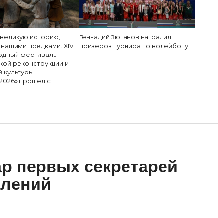
 великую историю,
Геннадий Зюганов наградил
 нашими предками. XIV
призеров турнира по волейболу
дный фестиваль
кой реконструкции и
й культуры
2026» прошел с
р первых секретарей
елений