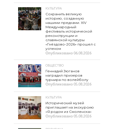
КУЛЬТУРА
Сохранить великую
историю, созданную
нашими предками. XIV
Международный
фестиваль исторической
реконструкции и
славянской культуры
«Гнёздово-2026» прошел с
успехом
Опубликовано
06.08.2026
ОБЩЕСТВО
Геннадий Зюганов
наградил призеров
турнира по волейболу
Опубликовано
05.08.2026
КУЛЬТУРА
Исторический музей
приглашает на экскурсию
«Я родом из Смоленска»
Опубликовано
05.08.2026