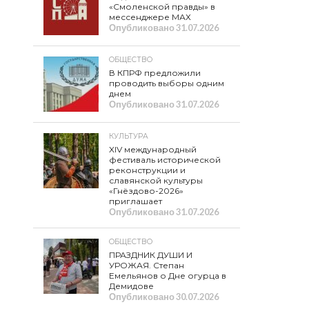
«Смоленской правды» в
мессенджере МАХ
Опубликовано
31.07.2026
ОБЩЕСТВО
В КПРФ предложили
проводить выборы одним
днем
Опубликовано
31.07.2026
КУЛЬТУРА
XIV международный
фестиваль исторической
реконструкции и
славянской культуры
«Гнёздово-2026»
приглашает
Опубликовано
31.07.2026
ОБЩЕСТВО
ПРАЗДНИК ДУШИ И
УРОЖАЯ. Степан
Емельянов о Дне огурца в
Демидове
Опубликовано
30.07.2026