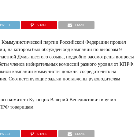
TWEET
SHARE
EMAIL
те Коммунистической партии Российской Федерации прошёл
ий, на котором был обсуждён ход кампании по выборам 9
бластной Думы шестого созыва, подробно рассмотрены вопросы
боты членов избирательных комиссий разного уровня от КПРФ.
ельной кампании коммунисты должны сосредоточить на
ия. Соответствующие задачи поставлены руководителям
ного комитета Кузнецов Валерий Венедиктович вручил
КПРФ товарищам.
TWEET
SHARE
EMAIL