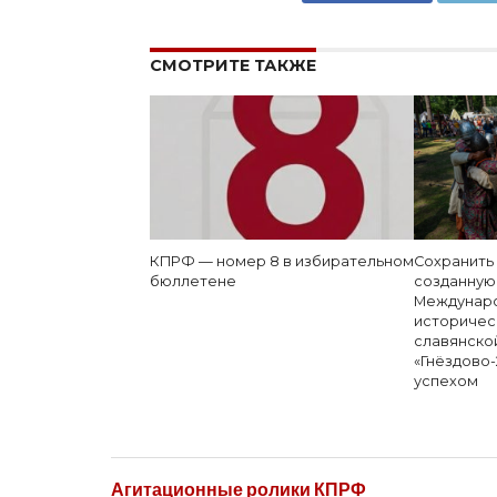
СМОТРИТЕ ТАКЖЕ
КПРФ — номер 8 в избирательном
Сохранить
бюллетене
созданную
Междунаро
историчес
славянско
«Гнёздово-
успехом
Агитационные ролики КПРФ