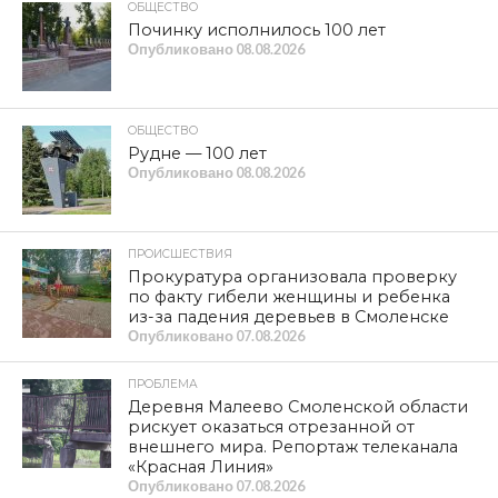
числе дети. Одна из пассажирок в тяжелом состоянии.
На место аварии
оперативно прибыл
председатель
комитета по
транспорту
Администрации
города Смоленска
Алексей Иванов.
Предварительной
причиной аварии
называют поломку в
подвеске у грузового
автомобиля.