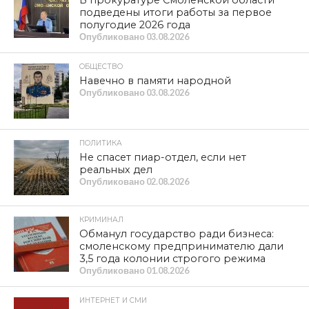
ОБЩЕСТВО
ПРАЗДНИК ДУШИ И УРОЖАЯ.
Степан Емельянов о Дне огурца в
Демидове
ПОЛИТИКА
К ГРАЖДАНАМ СТРАНЫ! Обращение
Председателя ЦК КПРФ
ПРОЛИСТАТЬ СВЕЖИЙ НОМЕР
Item is not found
ЛЕНТА НОВОСТЕЙ
ОБЩЕСТВО
Починку исполнилось 100 лет
Опубликовано
08.08.2026