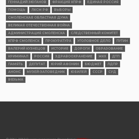
ОБЩЕСТВО
Навечно в памяти народной
Опубликовано
03.08.2026
ПОЛИТИКА
Не спасет пиар-отдел, если нет
реальных дел
Опубликовано
02.08.2026
КРИМИНАЛ
Обманул государство ради бизнеса:
смоленскому предпринимателю дали
3,5 года колонии строгого режима
Опубликовано
01.08.2026
ИНТЕРНЕТ И СМИ
Подписывайтесь на канал «Смоленской
правды» в мессенджере МАХ
Опубликовано
31.07.2026