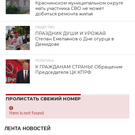
Опубликовано
02.09.2018
SHARE
TWEET
SHARE
SHARE
EMAIL
ДТП произошло днем 2 сентября на пересечении улиц
Соболева и 2-й Верхний Волок. Грузовой автомобиль
(кран-манипулятор) задел маршрутку № 25. В салоне
разбиты окна. Пострадали пассажиры автобуса, в том