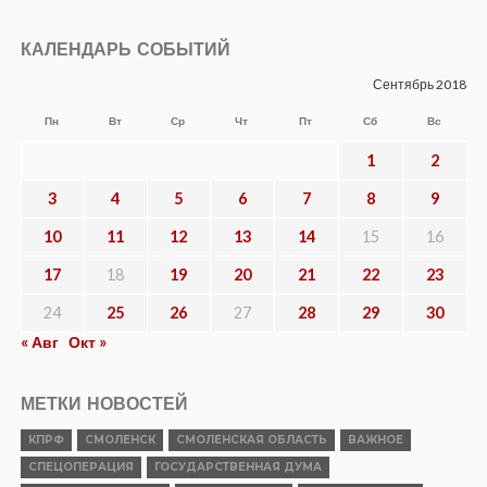
ПОЛИТИКА
Владимир Кашин о ключевых решениях
по поддержке аграрной отрасли
Опубликовано
04.08.2026
НОВОСТИ
Суд признал Бандеру, Мельника,
Шухевича, ОУН* и УПА* пособниками
нацистской Германии
Опубликовано
04.08.2026
ВЛАСТЬ
Коекакеры на новых скоростях
Опубликовано
04.08.2026
ОБЩЕСТВО
В прокуратуре Смоленской области
подведены итоги работы за первое
полугодие 2026 года
Опубликовано
03.08.2026