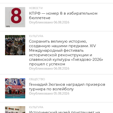
Фото https://vk.com/id498276067
МЕТКИ
ДТП
,
МАРШРУТКА
,
СМОЛЕНСК
SHARE
TWEET
SHARE
SHARE
EMAIL
СМОТРИТЕ ТАКЖЕ
В прокуратуре Смоленской области
подведены итоги работы за первое
полугодие 2026 года
Детские школы искусств Смоленска
и Мстиславля подписали соглашение
о сотрудничестве