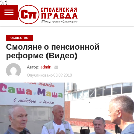
');
');
ГЛАВНАЯ
НОВОСТИ
ПРОИСШЕСТВИЯ
ПОЛИТИКА
КУЛЬТУРА
ЭКОНОМИКА
ОБЩЕСТВО
БЛОГИ
ОБЩЕСТВО
Смоляне о пенсионной
реформе (Видео)
Автор:
admin
Опубликовано
03.09.2018