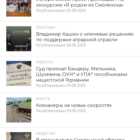
В День единения народов России и
Беларуси открыли прямое
пригородное железнодорожное
сообщение между Смоленском,
Витебском и Оршей
Остановить социальный террор власти!
Смоляне о пенсионной реформе (Видео)
ПОПУЛЯРНЫЕ НОВОСТИ
КУЛЬТУРА
XIV международный фестиваль
исторической реконструкции и
славянской культуры
«Гнёздово-2026» приглашает
ОБЩЕСТВО
Телеканал «Красная Линия»: в
Краснинском муниципальном округе
мать участника СВО не может
добиться ремонта жилья