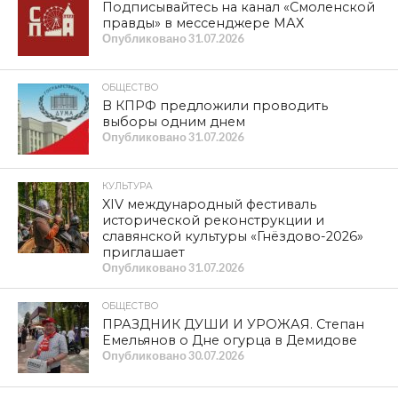
ОБЩЕСТВО
Рудне — 100 лет
Опубликовано
08.08.2026
ПРОИСШЕСТВИЯ
Прокуратура организовала проверку
по факту гибели женщины и ребенка
из-за падения деревьев в Смоленске
Опубликовано
07.08.2026
ПРОБЛЕМА
Деревня Малеево Смоленской области
рискует оказаться отрезанной от
внешнего мира. Репортаж телеканала
«Красная Линия»
Опубликовано
07.08.2026
НОВОСТИ
КПРФ — номер 8 в избирательном
бюллетене