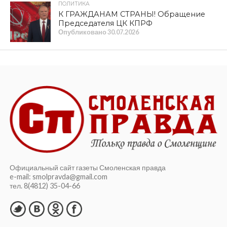
Опубликовано
06.08.2026
КУЛЬТУРА
Сохранить великую историю,
созданную нашими предками. XIV
Международный фестиваль
исторической реконструкции и
славянской культуры «Гнёздово-2026»
прошел с успехом
Опубликовано
06.08.2026
ОБЩЕСТВО
Геннадий Зюганов наградил призеров
турнира по волейболу
Опубликовано
05.08.2026
КУЛЬТУРА
Исторический музей приглашает на
экскурсию «Я родом из Смоленска»
Опубликовано
05.08.2026